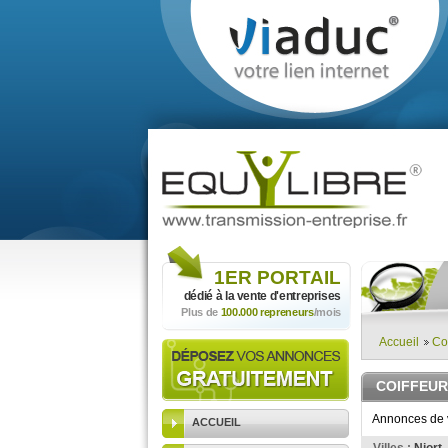
1ER
PORTAIL
dédié à la vente
d'entreprises
Plus de
100.000 repreneurs
/mois
Accueil
Co
COIFFEUR
Annonces de v
ACCUEIL