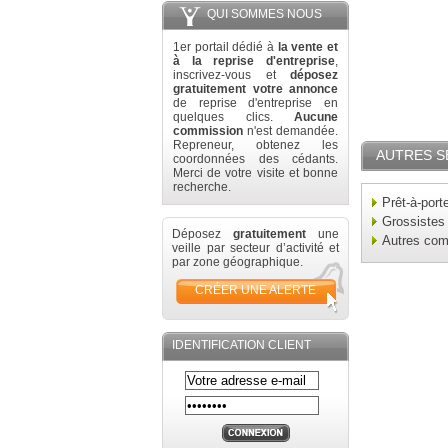
QUI SOMMES NOUS
1er portail dédié à
la vente et
à la reprise d'entreprise
,
inscrivez-vous et
déposez
gratuitement votre annonce
de reprise d'entreprise en
quelques clics.
Aucune
commission
n'est demandée.
Repreneur, obtenez les
AUTRES S
coordonnées des cédants.
Merci de votre visite et bonne
recherche.
Prêt-à-port
Grossistes
Déposez
gratuitement
une
Autres co
veille par secteur d’activité et
par zone géographique.
CRÉER UNE ALERTE
IDENTIFICATION CLIENT