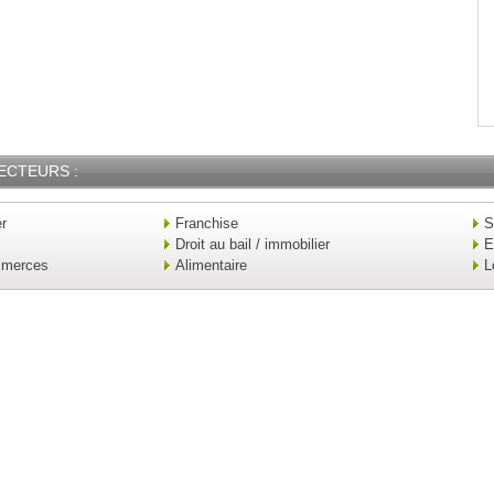
ECTEURS :
er
Franchise
S
Droit au bail / immobilier
E
mmerces
Alimentaire
L