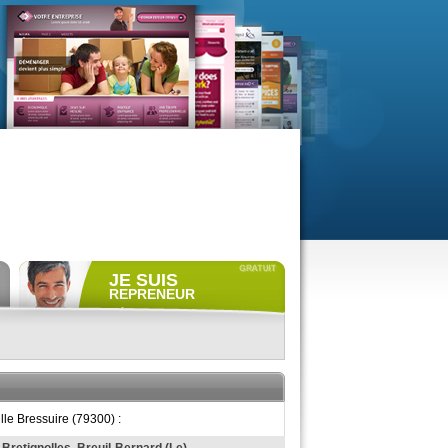
JE SUIS
REPRENEUR
Déposer gratuitement
une
annonce de recherche.
Consulter gratuitement
les
profils de propriétaires.
ACCÈS REPRENEUR
lle Bressuire (79300) :