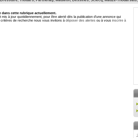
Bressuire
,
Thouars
,
Parthenay
,
Mauléon
,
Bessines
,
Sciecq
,
Mauzé-Thouarsais
dans cette rubrique actuellement.
 mis à jour quotidiennement, pour être alerté dès la publication d'une annonce qui
critères de recherche nous vous invitons à
déposer des alertes
ou à vous
inscrire à