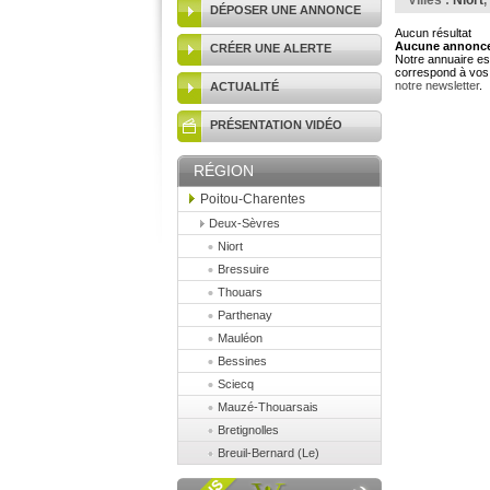
Villes :
Niort
,
DÉPOSER UNE ANNONCE
Aucun résultat
Aucune annonce 
CRÉER UNE ALERTE
Notre annuaire est
correspond à vos 
notre newsletter
.
ACTUALITÉ
PRÉSENTATION VIDÉO
RÉGION
Poitou-Charentes
Deux-Sèvres
Niort
Bressuire
Thouars
Parthenay
Mauléon
Bessines
Sciecq
Mauzé-Thouarsais
Bretignolles
Breuil-Bernard (Le)