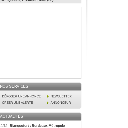
,
Bretignolles
,
Breuil-Bernard (Le)
.
NOS SERVICES
DÉPOSER UNE ANNONCE
NEWSLETTER
CRÉER UNE ALERTE
ANNONCEUR
ACTUALITÉS
22/12
Blanquefort : Bordeaux Métropole