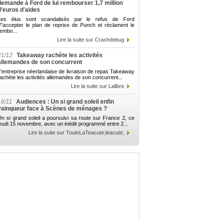
demande à Ford de lui rembourser 1,7 million
d’euros d'aides
Les élus sont scandalisés par le refus de Ford
d"accepter le plan de reprise de Punch et réclament le
embo...
Lire la suite sur Crashdebug
21/12
Takeaway rachète les activités
allemandes de son concurrent
'entreprise néerlandaise de livraison de repas Takeaway
achète les activités allemandes de son concurrent...
Lire la suite sur Lalibre
16/11
Audiences : Un si grand soleil enfin
vainqueur face à Scènes de ménages ?
n si grand soleil a poursuivi sa route sur France 2, ce
eudi 15 novembre, avec un inédit programmé entre 2...
Lire la suite sur TouteLaTeacute;leacute;