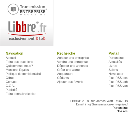
Navigation
Recherche
Portail
Accueil
Acheter une entreprise
Partenaires
Foire aux questions
Vendre une entreprise
Actualités
Qui sommes nous?
Déposer une annonce
Livres
Mentions légales
Créer une alerte
Salons
Politique de confidentialité
Acquereurs
Newsletter
Offres
Cédants
Flux RSS dos
Contact
Ajouter aux favoris
Flux RSS ach
C.G.V.
Flux RSS ven
Publicité
Faire connaitre le site
LIBBRE ® - 9 Rue James Watt - 49070 
Email: info@transmission-entreprise.
Partenaire
Nos rés