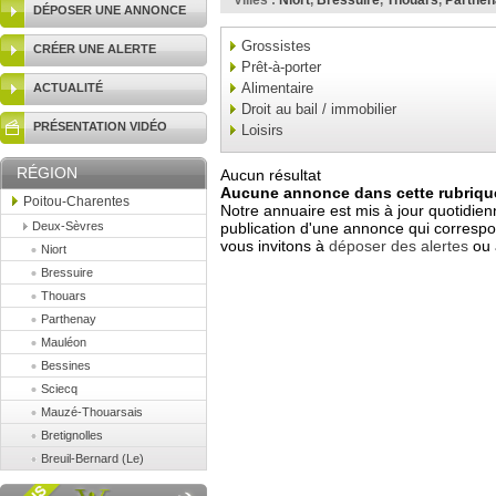
Villes :
Niort
,
Bressuire
,
Thouars
,
Parthen
DÉPOSER UNE ANNONCE
Grossistes
CRÉER UNE ALERTE
Prêt-à-porter
Alimentaire
ACTUALITÉ
Droit au bail / immobilier
PRÉSENTATION VIDÉO
Loisirs
RÉGION
Aucun résultat
Aucune annonce dans cette rubrique
Poitou-Charentes
Notre annuaire est mis à jour quotidien
Deux-Sèvres
publication d'une annonce qui correspo
vous invitons à
déposer des alertes
ou 
Niort
Bressuire
Thouars
Parthenay
Mauléon
Bessines
Sciecq
Mauzé-Thouarsais
Bretignolles
Breuil-Bernard (Le)