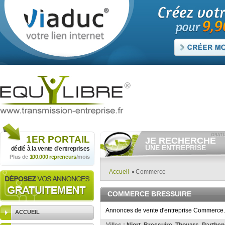
1ER
PORTAIL
JE RECHERCHE
UNE ENTREPRISE
dédié à la vente
d'entreprises
Plus de
100.000 repreneurs
/mois
Consulter gratuitement
les
annonces d'entreprises à
vendre.
Accueil
Commerce
Et/ou déposer
gratuitement
votre recherche d'entreprise.
COMMERCE BRESSUIRE
RECHERCHER UNE
ANNONCE
Annonces de vente d'entreprise Commerce. C
ACCUEIL