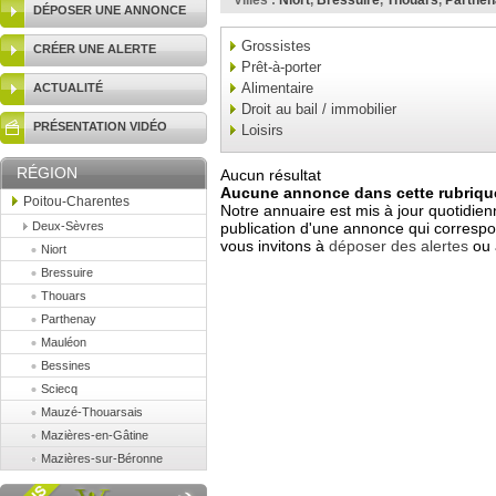
Villes :
Niort
,
Bressuire
,
Thouars
,
Parthen
DÉPOSER UNE ANNONCE
Grossistes
CRÉER UNE ALERTE
Prêt-à-porter
Alimentaire
ACTUALITÉ
Droit au bail / immobilier
PRÉSENTATION VIDÉO
Loisirs
RÉGION
Aucun résultat
Aucune annonce dans cette rubrique
Poitou-Charentes
Notre annuaire est mis à jour quotidien
Deux-Sèvres
publication d'une annonce qui correspo
vous invitons à
déposer des alertes
ou 
Niort
Bressuire
Thouars
Parthenay
Mauléon
Bessines
Sciecq
Mauzé-Thouarsais
Mazières-en-Gâtine
Mazières-sur-Béronne