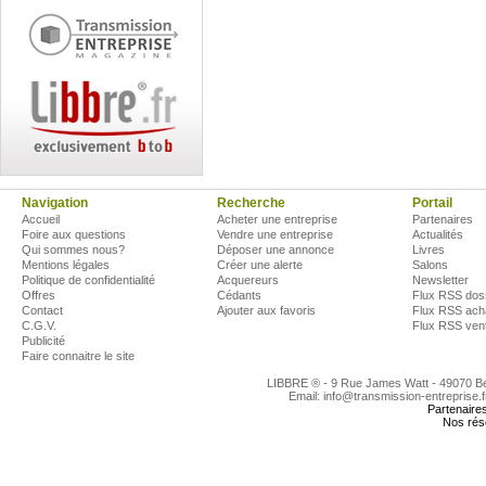
Navigation
Recherche
Portail
Accueil
Acheter une entreprise
Partenaires
Foire aux questions
Vendre une entreprise
Actualités
Qui sommes nous?
Déposer une annonce
Livres
Mentions légales
Créer une alerte
Salons
Politique de confidentialité
Acquereurs
Newsletter
Offres
Cédants
Flux RSS dos
Contact
Ajouter aux favoris
Flux RSS ach
C.G.V.
Flux RSS ven
Publicité
Faire connaitre le site
LIBBRE ® - 9 Rue James Watt - 49070 
Email: info@transmission-entreprise.
Partenaire
Nos rés