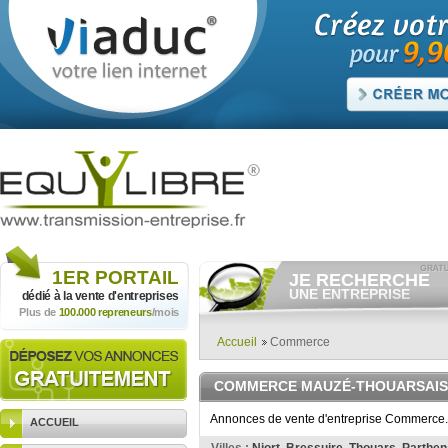
1ER
PORTAIL
JE RECHERCHE
UNE ENTREPRISE
dédié à la vente
d'entreprises
Plus de
100.000 repreneurs
/mois
Consulter gratuitement
les
annonces d'entreprises à
vendre.
Accueil
Commerce
Et/ou déposer
gratuitement
votre recherche d'entreprise.
COMMERCE MAUZÉ-THOUARSAIS
RECHERCHER UNE
ANNONCE
Annonces de vente d'entreprise Commerce. 
ACCUEIL