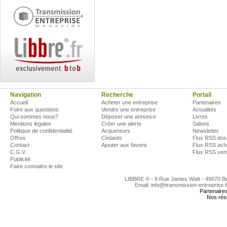
Navigation
Recherche
Portail
Accueil
Acheter une entreprise
Partenaires
Foire aux questions
Vendre une entreprise
Actualités
Qui sommes nous?
Déposer une annonce
Livres
Mentions légales
Créer une alerte
Salons
Politique de confidentialité
Acquereurs
Newsletter
Offres
Cédants
Flux RSS dos
Contact
Ajouter aux favoris
Flux RSS ach
C.G.V.
Flux RSS ven
Publicité
Faire connaitre le site
LIBBRE ® - 9 Rue James Watt - 49070 
Email: info@transmission-entreprise.
Partenaire
Nos rés