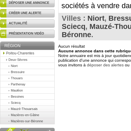
DÉPOSER UNE ANNONCE
sociétés à vendre da
CRÉER UNE ALERTE
Villes :
Niort
,
Bress
ACTUALITÉ
Sciecq
,
Mauzé-Thou
Béronne
.
PRÉSENTATION VIDÉO
RÉGION
Aucun résultat
Aucune annonce dans cette rubrique
Poitou-Charentes
Notre annuaire est mis à jour quotidien
Deux-Sèvres
publication d'une annonce qui correspo
vous invitons à
déposer des alertes
ou 
Niort
Bressuire
Thouars
Parthenay
Mauléon
Bessines
Sciecq
Mauzé-Thouarsais
Mazières-en-Gâtine
Mazières-sur-Béronne