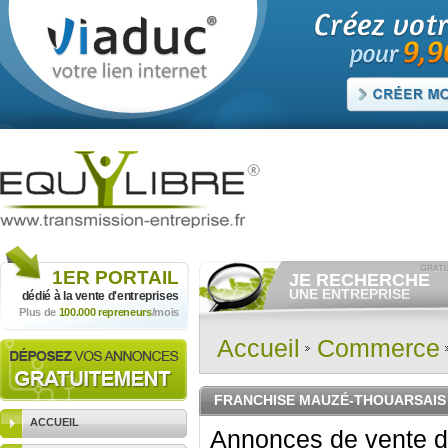
1ER
PORTAIL
JE RECHERCHE
UNE ENTREPRISE
dédié à la vente
d'entreprises
Plus de
100.000 repreneurs
/mois
Consulter gratuitement
les
annonces d'entreprises à
vendre.
Accueil
Commerce
Et/ou déposer
gratuitement
votre recherche d'entreprise.
RECHERCHER UNE
FRANCHISE MAUZÉ-THOUARSAIS
ANNONCE
ACCUEIL
Annonces de vente d'