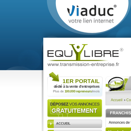
1ER
PORTAIL
dédié à la vente
d'entreprises
Plus de
100.000 repreneurs
/mois
Accueil
Co
FRANCHIS
Annonces de v
ACCUEIL