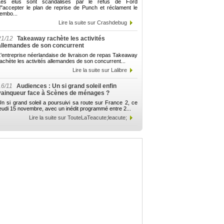
Les élus sont scandalisés par le refus de Ford
d"accepter le plan de reprise de Punch et réclament le
embo...
Lire la suite sur Crashdebug
21/12
Takeaway rachète les activités
allemandes de son concurrent
'entreprise néerlandaise de livraison de repas Takeaway
achète les activités allemandes de son concurrent...
Lire la suite sur Lalibre
16/11
Audiences : Un si grand soleil enfin
vainqueur face à Scènes de ménages ?
n si grand soleil a poursuivi sa route sur France 2, ce
eudi 15 novembre, avec un inédit programmé entre 2...
Lire la suite sur TouteLaTeacute;leacute;