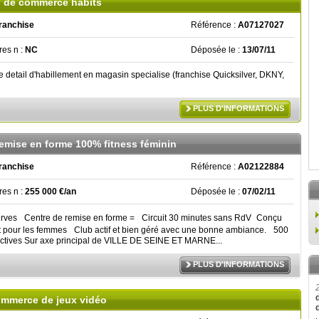
 de commerce habits
ranchise
Référence :
A07127027
ires n :
NC
Déposée le :
13/07/11
detail d'habillement en magasin specialise (franchise Quicksilver, DKNY,
PLUS D'INFORMATIONS
remise en forme 100% fitness féminin
ranchise
Référence :
A02122884
ires n :
255 000 €/an
Déposée le :
07/02/11
rves Centre de remise en forme = Circuit 30 minutes sans RdV Conçu
 pour les femmes Club actif et bien géré avec une bonne ambiance. 500
ctives Sur axe principal de VILLE DE SEINE ET MARNE...
PLUS D'INFORMATIONS
mmerce de jeux vidéo