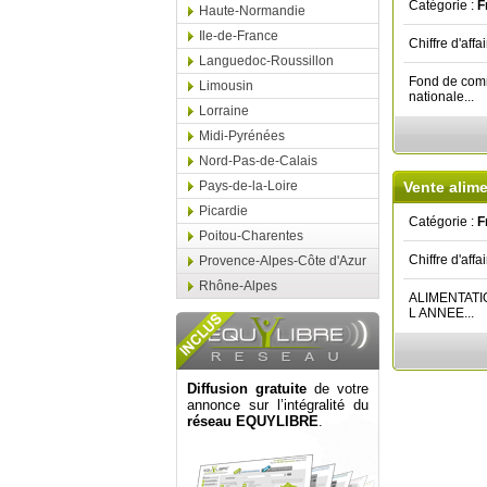
Catégorie :
F
Haute-Normandie
Ile-de-France
Chiffre d'affa
Languedoc-Roussillon
Fond de comm
Limousin
nationale...
Lorraine
Midi-Pyrénées
Nord-Pas-de-Calais
Pays-de-la-Loire
Vente alim
Picardie
Catégorie :
F
Poitou-Charentes
Chiffre d'affa
Provence-Alpes-Côte d'Azur
Rhône-Alpes
ALIMENTATI
L ANNEE...
Diffusion gratuite
de votre
annonce sur l’intégralité du
réseau EQUYLIBRE
.