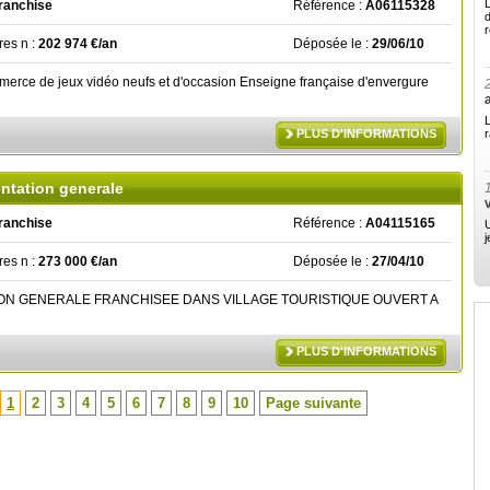
ranchise
Référence :
A06115328
r
ires n :
202 974 €/an
Déposée le :
29/06/10
erce de jeux vidéo neufs et d'occasion Enseigne française d'envergure
L
PLUS D'INFORMATIONS
r
entation generale
ranchise
Référence :
A04115165
U
j
ires n :
273 000 €/an
Déposée le :
27/04/10
ON GENERALE FRANCHISEE DANS VILLAGE TOURISTIQUE OUVERT A
PLUS D'INFORMATIONS
1
2
3
4
5
6
7
8
9
10
Page suivante