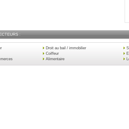
ECTEURS :
er
Droit au bail / immobilier
S
Coiffeur
E
mmerces
Alimentaire
L