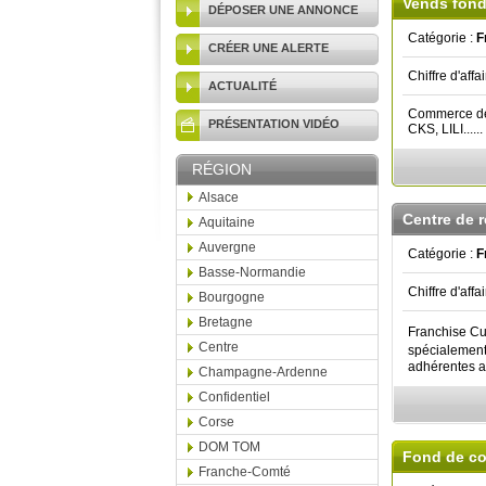
Vends fond
DÉPOSER UNE ANNONCE
Catégorie :
F
CRÉER UNE ALERTE
Chiffre d'affa
ACTUALITÉ
Commerce de 
PRÉSENTATION VIDÉO
CKS, LILI......
RÉGION
Alsace
Centre de 
Aquitaine
Auvergne
Catégorie :
F
Basse-Normandie
Chiffre d'affa
Bourgogne
Bretagne
Franchise Cu
Centre
spécialement
adhérentes a
Champagne-Ardenne
Confidentiel
Corse
DOM TOM
Fond de co
Franche-Comté