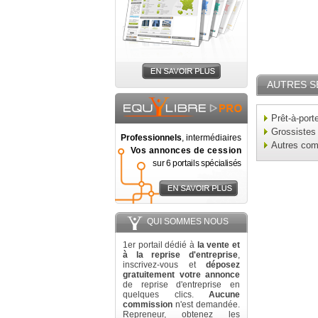
AUTRES S
Prêt-à-port
Grossistes
Professionnels
, intermédiaires
Autres co
Vos annonces de cession
sur 6 portails spécialisés
QUI SOMMES NOUS
1er portail dédié à
la vente et
à la reprise d'entreprise
,
inscrivez-vous et
déposez
gratuitement votre annonce
de reprise d'entreprise en
quelques clics.
Aucune
commission
n'est demandée.
Repreneur, obtenez les