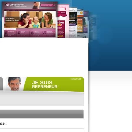
JE SUIS
REPRENEUR
Déposer gratuitement
une
annonce de recherche.
Consulter gratuitement
les
profils de propriétaires.
ACCÈS REPRENEUR
ce :