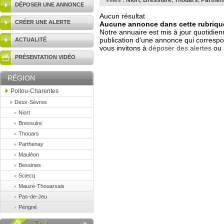
Villes :
Niort
,
Bressuire
,
Thouars
,
Parthen
DÉPOSER UNE ANNONCE
Aucun résultat
CRÉER UNE ALERTE
Aucune annonce dans cette rubrique
Notre annuaire est mis à jour quotidien
publication d'une annonce qui correspo
ACTUALITÉ
vous invitons à
déposer des alertes
ou 
PRÉSENTATION VIDÉO
RÉGION
Poitou-Charentes
Deux-Sèvres
Niort
Bressuire
Thouars
Parthenay
Mauléon
Bessines
Sciecq
Mauzé-Thouarsais
Pas-de-Jeu
Périgné