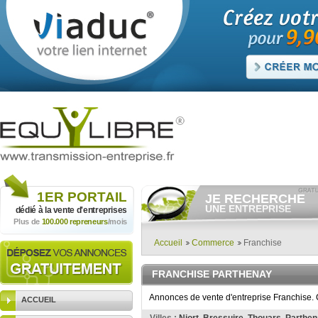
1ER
PORTAIL
JE RECHERCHE
UNE ENTREPRISE
dédié à la vente
d'entreprises
Plus de
100.000 repreneurs
/mois
Consulter gratuitement
les
annonces d'entreprises à
vendre.
Accueil
Commerce
Franchise
Et/ou déposer
gratuitement
votre recherche d'entreprise.
FRANCHISE PARTHENAY
RECHERCHER UNE
ANNONCE
Annonces de vente d'entreprise Franchise. 
ACCUEIL