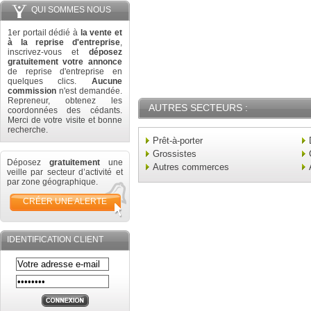
QUI SOMMES NOUS
1er portail dédié à
la vente et
à la reprise d'entreprise
,
inscrivez-vous et
déposez
gratuitement votre annonce
de reprise d'entreprise en
quelques clics.
Aucune
commission
n'est demandée.
Repreneur, obtenez les
AUTRES SECTEURS :
coordonnées des cédants.
Merci de votre visite et bonne
recherche.
Prêt-à-porter
Grossistes
Déposez
gratuitement
une
Autres commerces
veille par secteur d’activité et
par zone géographique.
CRÉER UNE ALERTE
IDENTIFICATION CLIENT