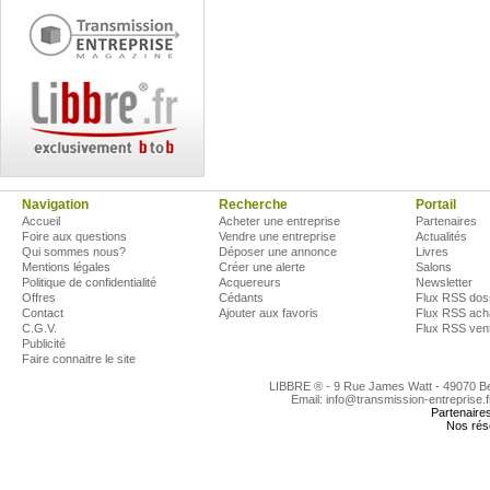
Navigation
Recherche
Portail
Accueil
Acheter une entreprise
Partenaires
Foire aux questions
Vendre une entreprise
Actualités
Qui sommes nous?
Déposer une annonce
Livres
Mentions légales
Créer une alerte
Salons
Politique de confidentialité
Acquereurs
Newsletter
Offres
Cédants
Flux RSS dos
Contact
Ajouter aux favoris
Flux RSS ach
C.G.V.
Flux RSS ven
Publicité
Faire connaitre le site
LIBBRE ® - 9 Rue James Watt - 49070 
Email: info@transmission-entreprise.
Partenaire
Nos rés