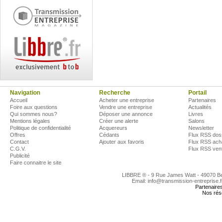
Navigation
Recherche
Portail
Accueil
Acheter une entreprise
Partenaires
Foire aux questions
Vendre une entreprise
Actualités
Qui sommes nous?
Déposer une annonce
Livres
Mentions légales
Créer une alerte
Salons
Politique de confidentialité
Acquereurs
Newsletter
Offres
Cédants
Flux RSS dos
Contact
Ajouter aux favoris
Flux RSS ach
C.G.V.
Flux RSS ven
Publicité
Faire connaitre le site
LIBBRE ® - 9 Rue James Watt - 49070 
Email: info@transmission-entreprise.
Partenaire
Nos rés