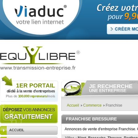
1ER
PORTAIL
JE RECHERCHE
UNE ENTREPRISE
dédié à la vente
d'entreprises
Plus de
100.000 repreneurs
/mois
Consulter gratuitement
les
annonces d'entreprises à
vendre.
Accueil
Commerce
Franchise
Et/ou déposer
gratuitement
votre recherche d'entreprise.
FRANCHISE BRESSUIRE
RECHERCHER UNE
ANNONCE
Annonces de vente d'entreprise Franchise. C
ACCUEIL