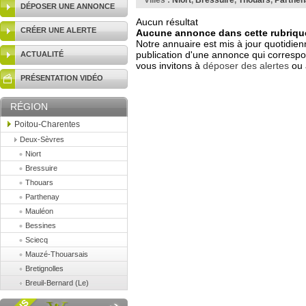
Villes :
Niort
,
Bressuire
,
Thouars
,
Parthen
DÉPOSER UNE ANNONCE
Aucun résultat
CRÉER UNE ALERTE
Aucune annonce dans cette rubrique
Notre annuaire est mis à jour quotidien
publication d'une annonce qui correspo
ACTUALITÉ
vous invitons à
déposer des alertes
ou 
PRÉSENTATION VIDÉO
RÉGION
Poitou-Charentes
Deux-Sèvres
Niort
Bressuire
Thouars
Parthenay
Mauléon
Bessines
Sciecq
Mauzé-Thouarsais
Bretignolles
Breuil-Bernard (Le)