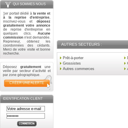
QUI SOMMES NOUS
1er portail dédié à
la vente et
à la reprise d'entreprise
,
inscrivez-vous et
déposez
gratuitement votre annonce
de reprise d'entreprise en
quelques clics.
Aucune
commission
n'est demandée.
Repreneur, obtenez les
AUTRES SECTEURS :
coordonnées des cédants.
Merci de votre visite et bonne
recherche.
Prêt-à-porter
Grossistes
Déposez
gratuitement
une
Autres commerces
veille par secteur d’activité et
par zone géographique.
CRÉER UNE ALERTE
IDENTIFICATION CLIENT