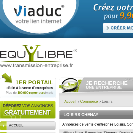
1ER
PORTAIL
JE RECHERCHE
UNE ENTREPRISE
dédié à la vente
d'entreprises
Plus de
100.000 repreneurs
/mois
Consulter gratuitement
les
annonces d'entreprises à
vendre.
Accueil
Commerce
Loisirs
Et/ou déposer
gratuitement
votre recherche d'entreprise.
LOISIRS CHENAY
RECHERCHER UNE
ANNONCE
Annonces de vente d'entreprise Loisirs. Con
ACCUEIL