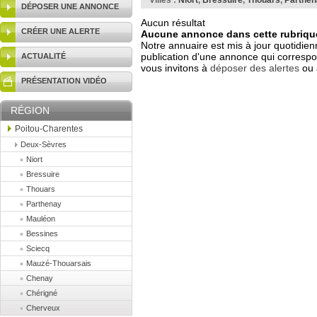
Villes :
Niort
,
Bressuire
,
Thouars
,
Parthen
DÉPOSER UNE ANNONCE
Aucun résultat
CRÉER UNE ALERTE
Aucune annonce dans cette rubrique
Notre annuaire est mis à jour quotidien
publication d'une annonce qui correspo
ACTUALITÉ
vous invitons à
déposer des alertes
ou 
PRÉSENTATION VIDÉO
RÉGION
Poitou-Charentes
Deux-Sèvres
Niort
Bressuire
Thouars
Parthenay
Mauléon
Bessines
Sciecq
Mauzé-Thouarsais
Chenay
Chérigné
Cherveux