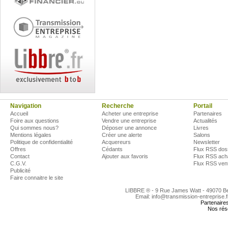
Navigation
Recherche
Portail
Accueil
Acheter une entreprise
Partenaires
Foire aux questions
Vendre une entreprise
Actualités
Qui sommes nous?
Déposer une annonce
Livres
Mentions légales
Créer une alerte
Salons
Politique de confidentialité
Acquereurs
Newsletter
Offres
Cédants
Flux RSS dos
Contact
Ajouter aux favoris
Flux RSS ach
C.G.V.
Flux RSS ven
Publicité
Faire connaitre le site
LIBBRE ® - 9 Rue James Watt - 49070 
Email: info@transmission-entreprise.
Partenaire
Nos rés