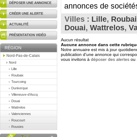
DÉPOSER UNE ANNONCE
annonces de sociétés
CRÉER UNE ALERTE
Villes :
Lille
,
Roubai
ACTUALITÉ
Douai
,
Wattrelos
,
Va
PRÉSENTATION VIDÉO
Aucun résultat
Aucune annonce dans cette rubrique
RÉGION
Notre annuaire est mis à jour quotidien
publication d'une annonce qui correspo
Nord-Pas-de-Calais
vous invitons à
déposer des alertes
ou 
Nord
Lille
Roubaix
Tourcoing
Dunkerque
Villeneuve-d'Ascq
Douai
Wattrelos
Valenciennes
Roucourt
Rousies