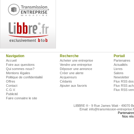
Navigation
Recherche
Portail
Accueil
Acheter une entreprise
Partenaires
Foire aux questions
Vendre une entreprise
Actualités
Qui sommes nous?
Déposer une annonce
Livres
Mentions légales
Créer une alerte
Salons
Politique de confidentialité
Acquereurs
Newsletter
Offres
Cédants
Flux RSS dos
Contact
Ajouter aux favoris
Flux RSS ach
C.G.V.
Flux RSS ven
Publicité
Faire connaitre le site
LIBBRE ® - 9 Rue James Watt - 49070 
Email: info@transmission-entreprise.
Partenaire
Nos rés