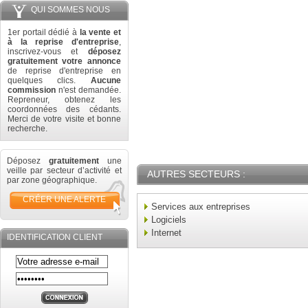
QUI SOMMES NOUS
1er portail dédié à
la vente et
à la reprise d'entreprise
,
inscrivez-vous et
déposez
gratuitement votre annonce
de reprise d'entreprise en
quelques clics.
Aucune
commission
n'est demandée.
Repreneur, obtenez les
coordonnées des cédants.
Merci de votre visite et bonne
recherche.
Déposez
gratuitement
une
veille par secteur d’activité et
AUTRES SECTEURS :
par zone géographique.
CRÉER UNE ALERTE
Services aux entreprises
Logiciels
Internet
IDENTIFICATION CLIENT