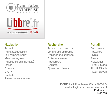
Navigation
Recherche
Portail
Accueil
Acheter une entreprise
Partenaires
Foire aux questions
Vendre une entreprise
Actualités
Qui sommes nous?
Déposer une annonce
Livres
Mentions légales
Créer une alerte
Salons
Politique de confidentialité
Acquereurs
Newsletter
Offres
Cédants
Flux RSS dos
Contact
Ajouter aux favoris
Flux RSS ach
C.G.V.
Flux RSS ven
Publicité
Faire connaitre le site
LIBBRE ® - 9 Rue James Watt - 49070 
Email: info@transmission-entreprise.
Partenaire
Nos rés