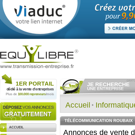
1ER
PORTAIL
JE RECHERCHE
UNE ENTREPRISE
dédié à la vente
d'entreprises
Plus de
100.000 repreneurs
/mois
Consulter gratuitement
les
annonces d'entreprises à
vendre.
Accueil
Informatiq
Et/ou déposer
gratuitement
votre recherche d'entreprise.
RECHERCHER UNE
TÉLÉCOMMUNICATION ROUBAIX
ANNONCE
ACCUEIL
Annonces de vente d'