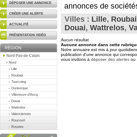
DÉPOSER UNE ANNONCE
annonces de sociétés
CRÉER UNE ALERTE
Villes :
Lille
,
Roubai
ACTUALITÉ
Douai
,
Wattrelos
,
Va
PRÉSENTATION VIDÉO
Aucun résultat
Aucune annonce dans cette rubrique
RÉGION
Notre annuaire est mis à jour quotidien
publication d'une annonce qui correspo
Nord-Pas-de-Calais
vous invitons à
déposer des alertes
ou 
Nord
Lille
Roubaix
Tourcoing
Dunkerque
Villeneuve-d'Ascq
Douai
Wattrelos
Valenciennes
Roucourt
Rousies