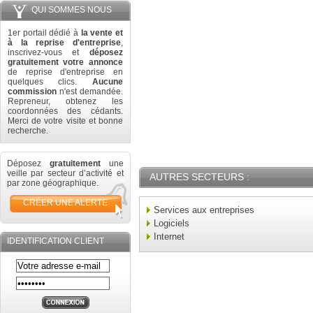
QUI SOMMES NOUS
1er portail dédié à
la vente et
à la reprise d'entreprise
,
inscrivez-vous et
déposez
gratuitement votre annonce
de reprise d'entreprise en
quelques clics.
Aucune
commission
n'est demandée.
Repreneur, obtenez les
coordonnées des cédants.
Merci de votre visite et bonne
recherche.
Déposez
gratuitement
une
veille par secteur d’activité et
AUTRES SECTEURS :
par zone géographique.
CRÉER UNE ALERTE
Services aux entreprises
Logiciels
Internet
IDENTIFICATION CLIENT