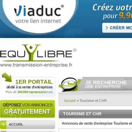
1ER
PORTAIL
JE RECHERCHE
UNE ENTREPRISE
dédié à la vente
d'entreprises
Plus de
100.000 repreneurs
/mois
Consulter gratuitement
les
annonces d'entreprises à
vendre.
Accueil
Tourisme et CHR
Et/ou déposer
gratuitement
votre recherche d'entreprise.
TOURISME ET CHR
RECHERCHER UNE
ANNONCE
Annonces de vente d'entreprise Tourisme e
ACCUEIL