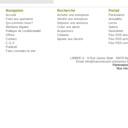
Navigation
Recherche
Portail
Accueil
Acheter une entreprise
Partenaires
Foire aux questions
Vendre une entreprise
Actualités
Qui sommes nous?
Déposer une annonce
Livres
Mentions légales
Créer une alerte
Salons
Politique de confidentialité
Acquereurs
Newsletter
Offres
Cédants
Flux RSS dos
Contact
Ajouter aux favoris
Flux RSS ach
C.G.V.
Flux RSS ven
Publicité
Faire connaitre le site
LIBBRE ® - 9 Rue James Watt - 49070 
Email: info@transmission-entreprise.
Partenaire
Nos rés