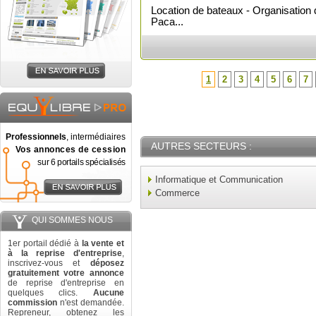
Location de bateaux - Organisation
Paca...
1
2
3
4
5
6
7
Professionnels
, intermédiaires
AUTRES SECTEURS :
Vos annonces de cession
sur 6 portails spécialisés
Informatique et Communication
Commerce
QUI SOMMES NOUS
1er portail dédié à
la vente et
à la reprise d'entreprise
,
inscrivez-vous et
déposez
gratuitement votre annonce
de reprise d'entreprise en
quelques clics.
Aucune
commission
n'est demandée.
Repreneur, obtenez les