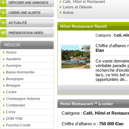
Café, Hôtel et Restaurant
DÉPOSER UNE ANNONCE
Loisirs et Détente
Autres
CRÉER UNE ALERTE
ACTUALITÉ
Hôtel Restaurant Ranch
PRÉSENTATION VIDÉO
Catégorie :
Café, Hôt
RÉGION
Chiffre d'affaires 
€/an
Alsace
Aquitaine
Ce vaste domaine 
véritable paradis 
Auvergne
recherche d’exotis
Basse-Normandie
lacs, ce très bel 
Bourgogne
opportunités de...
Bretagne
Centre
Champagne-Ardenne
Hotel Restaurant ** à céder
Confidentiel
Corse
Catégorie :
Café, Hôtel et Restaur
DOM TOM
Chiffre d'affaires n :
750 000 €/an
Franche-Comté