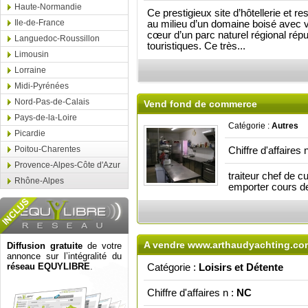
Haute-Normandie
Ce prestigieux site d’hôtellerie et re
Ile-de-France
au milieu d’un domaine boisé avec 
cœur d’un parc naturel régional rép
Languedoc-Roussillon
touristiques. Ce très...
Limousin
Lorraine
Midi-Pyrénées
Nord-Pas-de-Calais
Vend fond de commerce
Pays-de-la-Loire
Catégorie :
Autres
Picardie
Poitou-Charentes
Chiffre d'affaires 
Provence-Alpes-Côte d'Azur
traiteur chef de c
Rhône-Alpes
emporter cours de 
A vendre www.arthaudyachting.co
Diffusion gratuite
de votre
annonce sur l’intégralité du
réseau EQUYLIBRE
.
Catégorie :
Loisirs et Détente
Chiffre d'affaires n :
NC