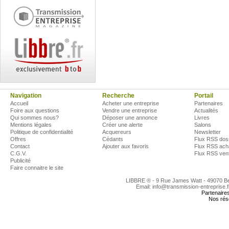
Navigation
Recherche
Portail
Accueil
Acheter une entreprise
Partenaires
Foire aux questions
Vendre une entreprise
Actualités
Qui sommes nous?
Déposer une annonce
Livres
Mentions légales
Créer une alerte
Salons
Politique de confidentialité
Acquereurs
Newsletter
Offres
Cédants
Flux RSS dos
Contact
Ajouter aux favoris
Flux RSS ach
C.G.V.
Flux RSS ven
Publicité
Faire connaitre le site
LIBBRE ® - 9 Rue James Watt - 49070 
Email: info@transmission-entreprise.
Partenaire
Nos rés