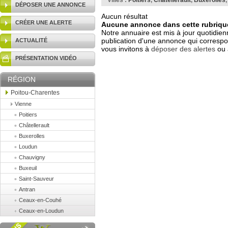
Villes :
Poitiers
,
Châtellerault
,
Buxerolles
DÉPOSER UNE ANNONCE
Aucun résultat
CRÉER UNE ALERTE
Aucune annonce dans cette rubrique
Notre annuaire est mis à jour quotidien
publication d'une annonce qui correspo
ACTUALITÉ
vous invitons à
déposer des alertes
ou 
PRÉSENTATION VIDÉO
RÉGION
Poitou-Charentes
Vienne
Poitiers
Châtellerault
Buxerolles
Loudun
Chauvigny
Buxeuil
Saint-Sauveur
Antran
Ceaux-en-Couhé
Ceaux-en-Loudun