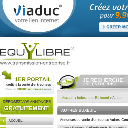
1ER
PORTAIL
JE RECHERCHE
UNE ENTREPRISE
dédié à la vente
d'entreprises
Plus de
100.000 repreneurs
/mois
Consulter gratuitement
les
annonces d'entreprises à
vendre.
Accueil
Industrie et Bâtiment
Autres
Et/ou déposer
gratuitement
votre recherche d'entreprise.
AUTRES BUXEUIL
RECHERCHER UNE
ANNONCE
Annonces de vente d'entreprise Autres. Cons
ACCUEIL