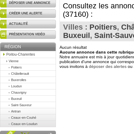
DÉPOSER UNE ANNONCE
Consultez les annonc
(37160) :
CRÉER UNE ALERTE
ACTUALITÉ
Villes :
Poitiers
,
Châ
Buxeuil
,
Saint-Sauv
PRÉSENTATION VIDÉO
RÉGION
Aucun résultat
Aucune annonce dans cette rubrique
Poitou-Charentes
Notre annuaire est mis à jour quotidien
Vienne
publication d'une annonce qui correspo
vous invitons à
déposer des alertes
ou 
Poitiers
Châtellerault
Buxerolles
Loudun
Chauvigny
Buxeuil
Saint-Sauveur
Antran
Ceaux-en-Couhé
Ceaux-en-Loudun