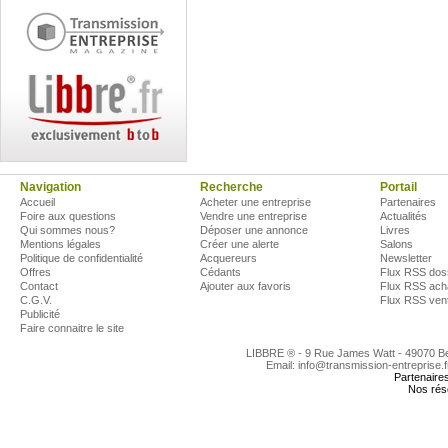
Navigation
Recherche
Portail
Accueil
Acheter une entreprise
Partenaires
Foire aux questions
Vendre une entreprise
Actualités
Qui sommes nous?
Déposer une annonce
Livres
Mentions légales
Créer une alerte
Salons
Politique de confidentialité
Acquereurs
Newsletter
Offres
Cédants
Flux RSS dos
Contact
Ajouter aux favoris
Flux RSS ach
C.G.V.
Flux RSS ven
Publicité
Faire connaitre le site
LIBBRE ® - 9 Rue James Watt - 49070 
Email: info@transmission-entreprise.
Partenaire
Nos rés