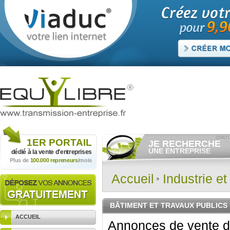
1ER
PORTAIL
JE RECHERCHE
UNE ENTREPRISE
dédié à la vente
d'entreprises
Plus de
100.000 repreneurs
/mois
Consulter gratuitement
les
annonces d'entreprises à
vendre.
Accueil
Industrie e
Et/ou déposer
gratuitement
votre recherche d'entreprise.
RECHERCHER UNE
BÂTIMENT ET TRAVAUX PUBLICS
ANNONCE
ACCUEIL
Annonces de vente d'