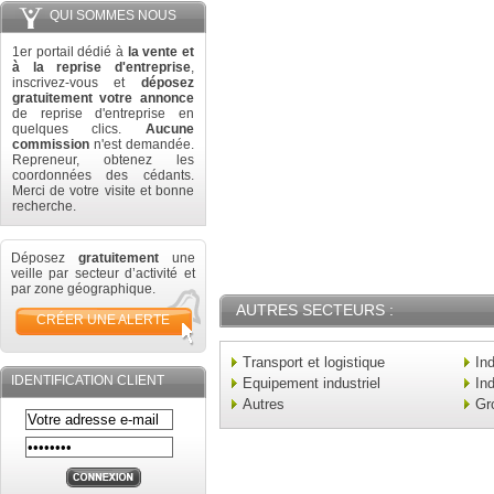
QUI SOMMES NOUS
1er portail dédié à
la vente et
à la reprise d'entreprise
,
inscrivez-vous et
déposez
gratuitement votre annonce
de reprise d'entreprise en
quelques clics.
Aucune
commission
n'est demandée.
Repreneur, obtenez les
coordonnées des cédants.
Merci de votre visite et bonne
recherche.
Déposez
gratuitement
une
veille par secteur d’activité et
par zone géographique.
AUTRES SECTEURS :
CRÉER UNE ALERTE
Transport et logistique
In
IDENTIFICATION CLIENT
Equipement industriel
Ind
Autres
Gr