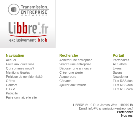
Navigation
Recherche
Portail
Accueil
Acheter une entreprise
Partenaires
Foire aux questions
Vendre une entreprise
Actualités
Qui sommes nous?
Déposer une annonce
Livres
Mentions légales
Créer une alerte
Salons
Politique de confidentialité
Acquereurs
Newsletter
Offres
Cédants
Flux RSS dos
Contact
Ajouter aux favoris
Flux RSS ach
C.G.V.
Flux RSS ven
Publicité
Faire connaitre le site
LIBBRE ® - 9 Rue James Watt - 49070 
Email: info@transmission-entreprise.
Partenaire
Nos rés