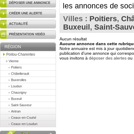
DÉPOSER UNE ANNONCE
les annonces de socié
CRÉER UNE ALERTE
Villes :
Poitiers
,
Châ
ACTUALITÉ
Buxeuil
,
Saint-Sauv
PRÉSENTATION VIDÉO
Aucun résultat
Aucune annonce dans cette rubrique
RÉGION
Notre annuaire est mis à jour quotidien
publication d'une annonce qui correspo
Poitou-Charentes
vous invitons à
déposer des alertes
ou 
Vienne
Poitiers
Châtellerault
Buxerolles
Loudun
Chauvigny
Buxeuil
Saint-Sauveur
Antran
Ceaux-en-Couhé
Ceaux-en-Loudun