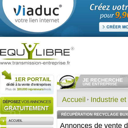
1ER
PORTAIL
JE RECHERCHE
UNE ENTREPRISE
dédié à la vente
d'entreprises
Plus de
100.000 repreneurs
/mois
Consulter gratuitement
les
annonces d'entreprises à
vendre.
Accueil
Industrie e
Et/ou déposer
gratuitement
votre recherche d'entreprise.
RECHERCHER UNE
RÉCUPÉRATION RECYCLAGE BUX
ANNONCE
ACCUEIL
Annonces de vente d