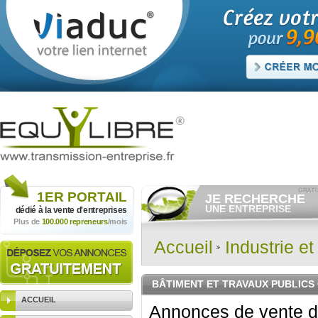
1ER
PORTAIL
JE RECHERCHE
UNE ENTREPRISE
dédié à la vente
d'entreprises
Plus de
100.000 repreneurs
/mois
Consulter gratuitement
les
annonces d'entreprises à
vendre.
Accueil
Industrie e
Et/ou déposer
gratuitement
votre recherche d'entreprise.
RECHERCHER UNE
BÂTIMENT ET TRAVAUX PUBLIC
ANNONCE
ACCUEIL
Annonces de vente d'