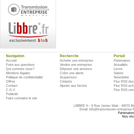
Navigation
Recherche
Portail
Accueil
Acheter une entreprise
Partenaires
Foire aux questions
Vendre une entreprise
Actualités
Qui sommes nous?
Déposer une annonce
Livres
Mentions légales
Créer une alerte
Salons
Politique de confidentialité
Acquereurs
Newsletter
Offres
Cédants
Flux RSS dos
Contact
Ajouter aux favoris
Flux RSS ach
C.G.V.
Flux RSS ven
Publicité
Faire connaitre le site
LIBBRE ® - 9 Rue James Watt - 49070 
Email: info@transmission-entreprise.
Partenaire
Nos rés