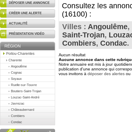
DÉPOSER UNE ANNONCE
Consultez les annonc
(16100) :
CRÉER UNE ALERTE
ACTUALITÉ
Villes :
Angoulême
,
Saint-Trojan
,
Louzac
PRÉSENTATION VIDÉO
Combiers
,
Condac
.
RÉGION
Poitou-Charentes
Aucun résultat
Aucune annonce dans cette rubrique
Charente
Notre annuaire est mis à jour quotidien
Angoulême
publication d'une annonce qui correspo
Cognac
vous invitons à
déposer des alertes
ou 
Soyaux
Ruelle-sur-Touvre
Boutiers-Saint-Trojan
Louzac-Saint-André
Javrezac
Châteaubernard
Combiers
Condac