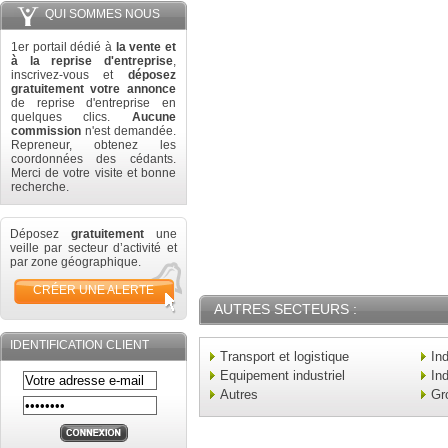
QUI SOMMES NOUS
1er portail dédié à
la vente et
à la reprise d'entreprise
,
inscrivez-vous et
déposez
gratuitement votre annonce
de reprise d'entreprise en
quelques clics.
Aucune
commission
n'est demandée.
Repreneur, obtenez les
coordonnées des cédants.
Merci de votre visite et bonne
recherche.
Déposez
gratuitement
une
veille par secteur d’activité et
par zone géographique.
CRÉER UNE ALERTE
AUTRES SECTEURS :
IDENTIFICATION CLIENT
Transport et logistique
In
Equipement industriel
Ind
Autres
Gr