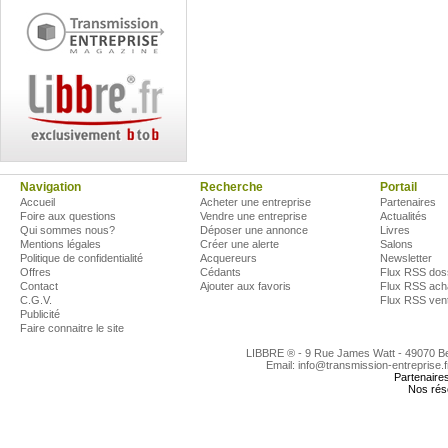
Navigation
Recherche
Portail
Accueil
Acheter une entreprise
Partenaires
Foire aux questions
Vendre une entreprise
Actualités
Qui sommes nous?
Déposer une annonce
Livres
Mentions légales
Créer une alerte
Salons
Politique de confidentialité
Acquereurs
Newsletter
Offres
Cédants
Flux RSS dos
Contact
Ajouter aux favoris
Flux RSS ach
C.G.V.
Flux RSS ven
Publicité
Faire connaitre le site
LIBBRE ® - 9 Rue James Watt - 49070 
Email: info@transmission-entreprise.
Partenaire
Nos rés