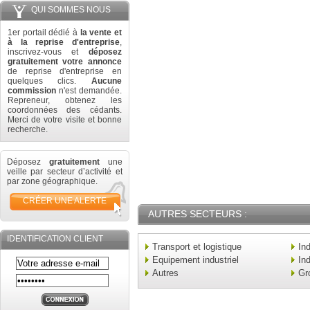
QUI SOMMES NOUS
1er portail dédié à
la vente et
à la reprise d'entreprise
,
inscrivez-vous et
déposez
gratuitement votre annonce
de reprise d'entreprise en
quelques clics.
Aucune
commission
n'est demandée.
Repreneur, obtenez les
coordonnées des cédants.
Merci de votre visite et bonne
recherche.
Déposez
gratuitement
une
veille par secteur d’activité et
par zone géographique.
CRÉER UNE ALERTE
AUTRES SECTEURS :
IDENTIFICATION CLIENT
Transport et logistique
In
Equipement industriel
Ind
Autres
Gr