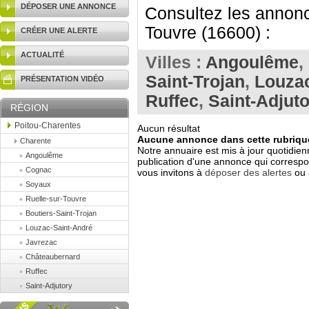
DÉPOSER UNE ANNONCE
Consultez les annonce
Touvre (16600) :
CRÉER UNE ALERTE
ACTUALITÉ
Villes :
Angoulême
,
Saint-Trojan
,
Louzac
PRÉSENTATION VIDÉO
Ruffec
,
Saint-Adjuto
RÉGION
Poitou-Charentes
Aucun résultat
Aucune annonce dans cette rubrique
Charente
Notre annuaire est mis à jour quotidien
Angoulême
publication d'une annonce qui correspo
Cognac
vous invitons à
déposer des alertes
ou 
Soyaux
Ruelle-sur-Touvre
Boutiers-Saint-Trojan
Louzac-Saint-André
Javrezac
Châteaubernard
Ruffec
Saint-Adjutory