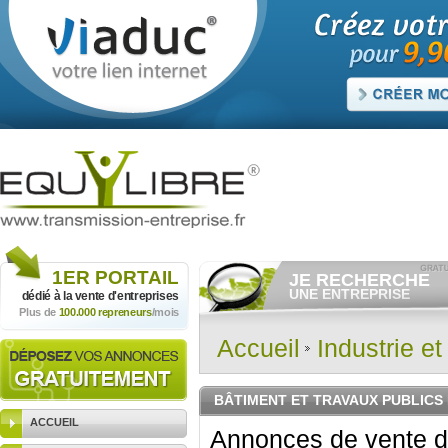
1ER
PORTAIL
JE RECHERCHE
UNE ENTREPRISE
dédié à la vente
d'entreprises
Plus de
100.000 repreneurs
/mois
Consulter gratuitement
les
annonces d'entreprises à
vendre.
Accueil
Industrie e
Et/ou déposer
gratuitement
votre recherche d'entreprise.
RECHERCHER UNE
BÂTIMENT ET TRAVAUX PUBLICS
ANNONCE
ACCUEIL
Annonces de vente d'