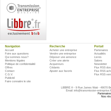
Navigation
Recherche
Portail
Accueil
Acheter une entreprise
Partenaires
Foire aux questions
Vendre une entreprise
Actualités
Qui sommes nous?
Déposer une annonce
Livres
Mentions légales
Créer une alerte
Salons
Politique de confidentialité
Acquereurs
Newsletter
Offres
Cédants
Flux RSS dos
Contact
Ajouter aux favoris
Flux RSS ach
C.G.V.
Flux RSS ven
Publicité
Faire connaitre le site
LIBBRE ® - 9 Rue James Watt - 49070 
Email: info@transmission-entreprise.
Partenaire
Nos rés