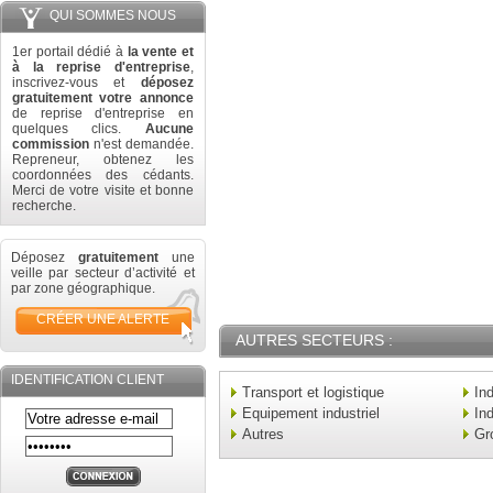
QUI SOMMES NOUS
1er portail dédié à
la vente et
à la reprise d'entreprise
,
inscrivez-vous et
déposez
gratuitement votre annonce
de reprise d'entreprise en
quelques clics.
Aucune
commission
n'est demandée.
Repreneur, obtenez les
coordonnées des cédants.
Merci de votre visite et bonne
recherche.
Déposez
gratuitement
une
veille par secteur d’activité et
par zone géographique.
CRÉER UNE ALERTE
AUTRES SECTEURS :
IDENTIFICATION CLIENT
Transport et logistique
In
Equipement industriel
Ind
Autres
Gr