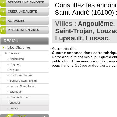
DÉPOSER UNE ANNONCE
Consultez les annonc
Saint-André (16100) 
CRÉER UNE ALERTE
ACTUALITÉ
Villes :
Angoulême
,
Saint-Trojan
,
Louzac
PRÉSENTATION VIDÉO
Lupsault
,
Lussac
.
RÉGION
Poitou-Charentes
Aucun résultat
Aucune annonce dans cette rubrique
Charente
Notre annuaire est mis à jour quotidien
Angoulême
publication d'une annonce qui correspo
Cognac
vous invitons à
déposer des alertes
ou 
Soyaux
Ruelle-sur-Touvre
Boutiers-Saint-Trojan
Louzac-Saint-André
Javrezac
Châteaubernard
Lupsault
Lussac