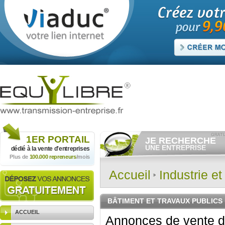
1ER
PORTAIL
JE RECHERCHE
UNE ENTREPRISE
dédié à la vente
d'entreprises
Plus de
100.000 repreneurs
/mois
Consulter gratuitement
les
annonces d'entreprises à
vendre.
Accueil
Industrie e
Et/ou déposer
gratuitement
votre recherche d'entreprise.
RECHERCHER UNE
BÂTIMENT ET TRAVAUX PUBLICS
ANNONCE
ACCUEIL
Annonces de vente d'