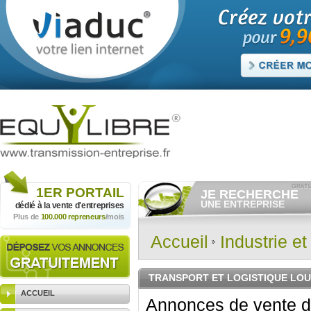
1ER
PORTAIL
JE RECHERCHE
UNE ENTREPRISE
dédié à la vente
d'entreprises
Plus de
100.000 repreneurs
/mois
Consulter gratuitement
les
annonces d'entreprises à
vendre.
Accueil
Industrie e
Et/ou déposer
gratuitement
votre recherche d'entreprise.
RECHERCHER UNE
TRANSPORT ET LOGISTIQUE LOU
ANNONCE
ACCUEIL
Annonces de vente d'e