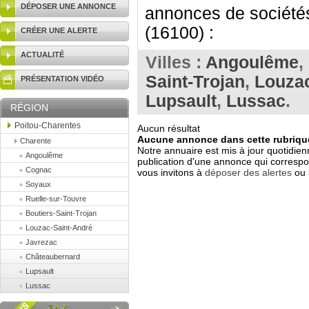
DÉPOSER UNE ANNONCE
annonces de sociétés
(16100) :
CRÉER UNE ALERTE
ACTUALITÉ
Villes :
Angoulême
,
Saint-Trojan
,
Louzac
PRÉSENTATION VIDÉO
Lupsault
,
Lussac
.
RÉGION
Poitou-Charentes
Aucun résultat
Aucune annonce dans cette rubrique
Charente
Notre annuaire est mis à jour quotidien
Angoulême
publication d'une annonce qui correspo
Cognac
vous invitons à
déposer des alertes
ou 
Soyaux
Ruelle-sur-Touvre
Boutiers-Saint-Trojan
Louzac-Saint-André
Javrezac
Châteaubernard
Lupsault
Lussac