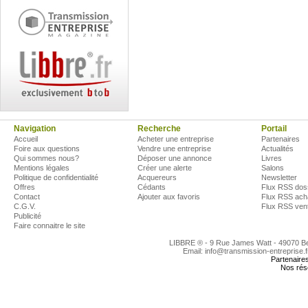
Navigation
Recherche
Portail
Accueil
Acheter une entreprise
Partenaires
Foire aux questions
Vendre une entreprise
Actualités
Qui sommes nous?
Déposer une annonce
Livres
Mentions légales
Créer une alerte
Salons
Politique de confidentialité
Acquereurs
Newsletter
Offres
Cédants
Flux RSS dos
Contact
Ajouter aux favoris
Flux RSS ach
C.G.V.
Flux RSS ven
Publicité
Faire connaitre le site
LIBBRE ® - 9 Rue James Watt - 49070 
Email: info@transmission-entreprise.
Partenaire
Nos rés