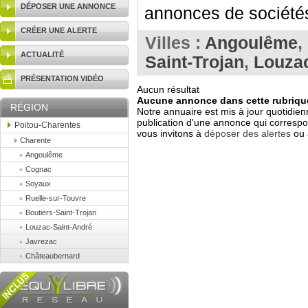
DÉPOSER UNE ANNONCE
annonces de sociétés
CRÉER UNE ALERTE
Villes :
Angoulême
,
ACTUALITÉ
Saint-Trojan
,
Louzac
PRÉSENTATION VIDÉO
Aucun résultat
Aucune annonce dans cette rubrique
RÉGION
Notre annuaire est mis à jour quotidien
publication d'une annonce qui correspo
Poitou-Charentes
vous invitons à
déposer des alertes
ou 
Charente
Angoulême
Cognac
Soyaux
Ruelle-sur-Touvre
Boutiers-Saint-Trojan
Louzac-Saint-André
Javrezac
Châteaubernard