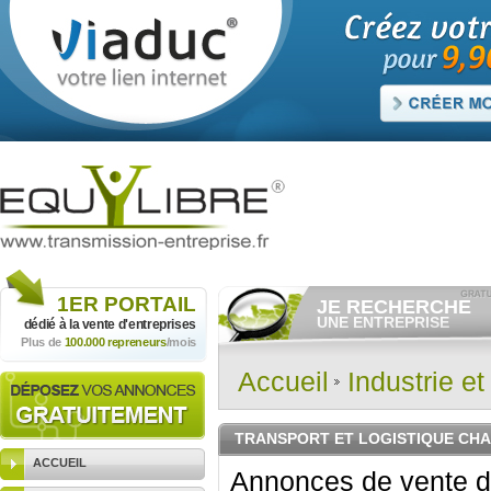
1ER
PORTAIL
JE RECHERCHE
UNE ENTREPRISE
dédié à la vente
d'entreprises
Plus de
100.000 repreneurs
/mois
Consulter gratuitement
les
annonces d'entreprises à
vendre.
Accueil
Industrie e
Et/ou déposer
gratuitement
votre recherche d'entreprise.
RECHERCHER UNE
TRANSPORT ET LOGISTIQUE CH
ANNONCE
ACCUEIL
Annonces de vente d'e