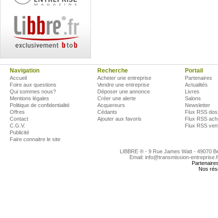
Navigation
Recherche
Portail
Accueil
Acheter une entreprise
Partenaires
Foire aux questions
Vendre une entreprise
Actualités
Qui sommes nous?
Déposer une annonce
Livres
Mentions légales
Créer une alerte
Salons
Politique de confidentialité
Acquereurs
Newsletter
Offres
Cédants
Flux RSS dos
Contact
Ajouter aux favoris
Flux RSS ach
C.G.V.
Flux RSS ven
Publicité
Faire connaitre le site
LIBBRE ® - 9 Rue James Watt - 49070 
Email: info@transmission-entreprise.
Partenaire
Nos rés