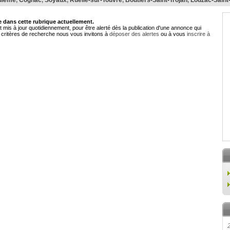
ulême
,
Cognac
,
Soyaux
,
Ruelle-sur-Touvre
,
Boutiers-Saint-Trojan
,
Louzac-Saint
dans cette rubrique actuellement.
 mis à jour quotidiennement, pour être alerté dès la publication d'une annonce qui
critères de recherche nous vous invitons à
déposer des alertes
ou à vous
inscrire à