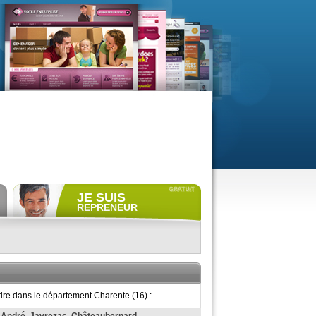
JE SUIS
REPRENEUR
Déposer gratuitement
une
annonce de recherche.
Consulter gratuitement
les
profils de propriétaires.
ACCÈS REPRENEUR
dre dans le département Charente (16) :