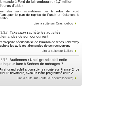
demande à Ford de lui rembourser 1,7 million
d’euros d'aides
Les élus sont scandalisés par le refus de Ford
d"accepter le plan de reprise de Punch et réclament le
embo...
Lire la suite sur Crashdebug
21/12
Takeaway rachète les activités
allemandes de son concurrent
'entreprise néerlandaise de livraison de repas Takeaway
achète les activités allemandes de son concurrent...
Lire la suite sur Lalibre
16/11
Audiences : Un si grand soleil enfin
vainqueur face à Scènes de ménages ?
n si grand soleil a poursuivi sa route sur France 2, ce
eudi 15 novembre, avec un inédit programmé entre 2...
Lire la suite sur TouteLaTeacute;leacute;