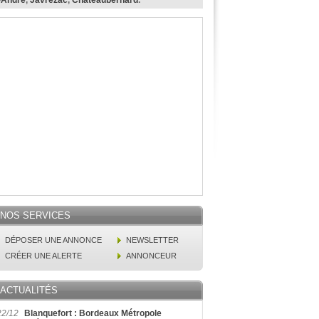
-André
,
Javrezac
,
Châteaubernard
.
NOS SERVICES
DÉPOSER UNE ANNONCE
NEWSLETTER
CRÉER UNE ALERTE
ANNONCEUR
ACTUALITÉS
22/12
Blanquefort : Bordeaux Métropole