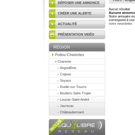
Villes :
Ango
DÉPOSER UNE ANNONCE
Aucun résultat
Aucune annonce 
CRÉER UNE ALERTE
Notre annuaire est
correspond à vos 
notre newsletter
.
ACTUALITÉ
PRÉSENTATION VIDÉO
RÉGION
Poitou-Charentes
Charente
Angoulême
Cognac
Soyaux
Ruelle-sur-Touvre
Boutiers-Saint-Trojan
Louzac-Saint-André
Javrezac
Châteaubernard