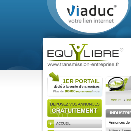
1ER
PORTAIL
dédié à la vente
d'entreprises
Plus de
100.000 repreneurs
/mois
Accueil
Ind
INDUSTRI
Annonces de v
ACCUEIL