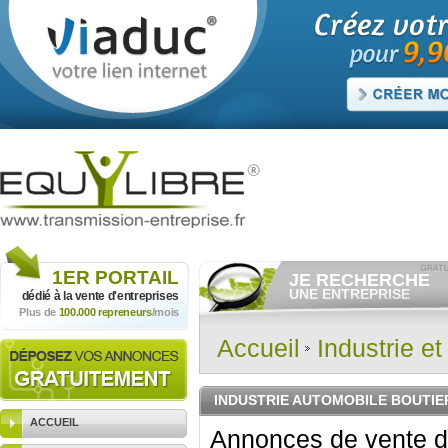
1ER
PORTAIL
JE RECHERCHE
UNE ENTREPRISE
dédié à la vente
d'entreprises
Plus de
100.000 repreneurs
/mois
Consulter gratuitement
les
annonces d'entreprises à
vendre.
Accueil
Industrie e
Et/ou déposer
gratuitement
votre recherche d'entreprise.
RECHERCHER UNE
INDUSTRIE AUTOMOBILE BOUTIE
ANNONCE
ACCUEIL
Annonces de vente d'