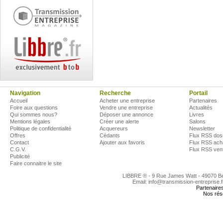
Navigation
Recherche
Portail
Accueil
Acheter une entreprise
Partenaires
Foire aux questions
Vendre une entreprise
Actualités
Qui sommes nous?
Déposer une annonce
Livres
Mentions légales
Créer une alerte
Salons
Politique de confidentialité
Acquereurs
Newsletter
Offres
Cédants
Flux RSS dos
Contact
Ajouter aux favoris
Flux RSS ach
C.G.V.
Flux RSS ven
Publicité
Faire connaitre le site
LIBBRE ® - 9 Rue James Watt - 49070 
Email: info@transmission-entreprise.
Partenaire
Nos rés