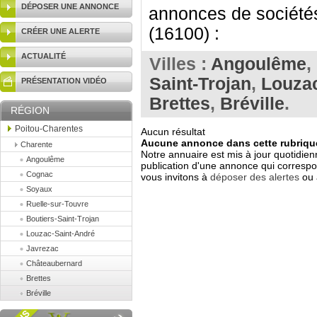
DÉPOSER UNE ANNONCE
annonces de sociétés 
(16100) :
CRÉER UNE ALERTE
ACTUALITÉ
Villes :
Angoulême
,
Saint-Trojan
,
Louzac
PRÉSENTATION VIDÉO
Brettes
,
Bréville
.
RÉGION
Poitou-Charentes
Aucun résultat
Aucune annonce dans cette rubrique
Charente
Notre annuaire est mis à jour quotidien
Angoulême
publication d'une annonce qui correspo
Cognac
vous invitons à
déposer des alertes
ou 
Soyaux
Ruelle-sur-Touvre
Boutiers-Saint-Trojan
Louzac-Saint-André
Javrezac
Châteaubernard
Brettes
Bréville