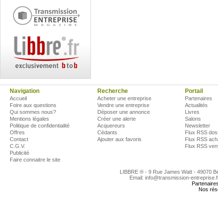
Navigation
Recherche
Portail
Accueil
Acheter une entreprise
Partenaires
Foire aux questions
Vendre une entreprise
Actualités
Qui sommes nous?
Déposer une annonce
Livres
Mentions légales
Créer une alerte
Salons
Politique de confidentialité
Acquereurs
Newsletter
Offres
Cédants
Flux RSS dos
Contact
Ajouter aux favoris
Flux RSS ach
C.G.V.
Flux RSS ven
Publicité
Faire connaitre le site
LIBBRE ® - 9 Rue James Watt - 49070 
Email: info@transmission-entreprise.
Partenaire
Nos rés