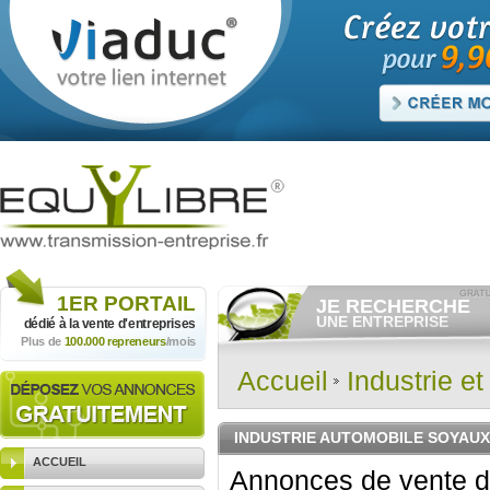
1ER
PORTAIL
JE RECHERCHE
UNE ENTREPRISE
dédié à la vente
d'entreprises
Plus de
100.000 repreneurs
/mois
Consulter gratuitement
les
annonces d'entreprises à
vendre.
Accueil
Industrie e
Et/ou déposer
gratuitement
votre recherche d'entreprise.
RECHERCHER UNE
INDUSTRIE AUTOMOBILE SOYAUX
ANNONCE
ACCUEIL
Annonces de vente d'