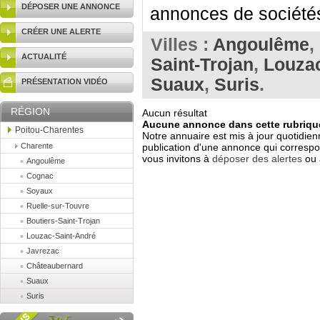
DÉPOSER UNE ANNONCE
annonces de sociétés
CRÉER UNE ALERTE
Villes :
Angoulême
,
ACTUALITÉ
Saint-Trojan
,
Louzac
Suaux
,
Suris
.
PRÉSENTATION VIDÉO
RÉGION
Aucun résultat
Aucune annonce dans cette rubrique
Poitou-Charentes
Notre annuaire est mis à jour quotidien
Charente
publication d'une annonce qui correspo
vous invitons à
déposer des alertes
ou 
Angoulême
Cognac
Soyaux
Ruelle-sur-Touvre
Boutiers-Saint-Trojan
Louzac-Saint-André
Javrezac
Châteaubernard
Suaux
Suris