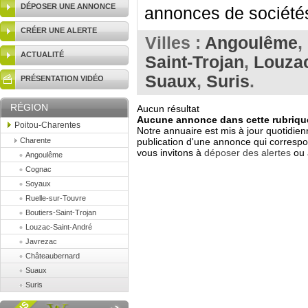
DÉPOSER UNE ANNONCE
annonces de sociétés
CRÉER UNE ALERTE
Villes :
Angoulême
,
ACTUALITÉ
Saint-Trojan
,
Louzac
Suaux
,
Suris
.
PRÉSENTATION VIDÉO
RÉGION
Aucun résultat
Aucune annonce dans cette rubrique
Poitou-Charentes
Notre annuaire est mis à jour quotidien
Charente
publication d'une annonce qui correspo
vous invitons à
déposer des alertes
ou 
Angoulême
Cognac
Soyaux
Ruelle-sur-Touvre
Boutiers-Saint-Trojan
Louzac-Saint-André
Javrezac
Châteaubernard
Suaux
Suris