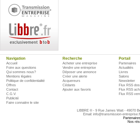
Navigation
Recherche
Portail
Accueil
Acheter une entreprise
Partenaires
Foire aux questions
Vendre une entreprise
Actualités
Qui sommes nous?
Déposer une annonce
Livres
Mentions légales
Créer une alerte
Salons
Politique de confidentialité
Acquereurs
Newsletter
Offres
Cédants
Flux RSS dos
Contact
Ajouter aux favoris
Flux RSS ach
C.G.V.
Flux RSS ven
Publicité
Faire connaitre le site
LIBBRE ® - 9 Rue James Watt - 49070 
Email: info@transmission-entreprise.
Partenaire
Nos rés