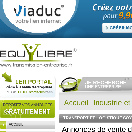
1ER
PORTAIL
JE RECHERCHE
UNE ENTREPRISE
dédié à la vente
d'entreprises
Plus de
100.000 repreneurs
/mois
Consulter gratuitement
les
annonces d'entreprises à
vendre.
Accueil
Industrie e
Et/ou déposer
gratuitement
votre recherche d'entreprise.
RECHERCHER UNE
TRANSPORT ET LOGISTIQUE SO
ANNONCE
ACCUEIL
Annonces de vente d'e