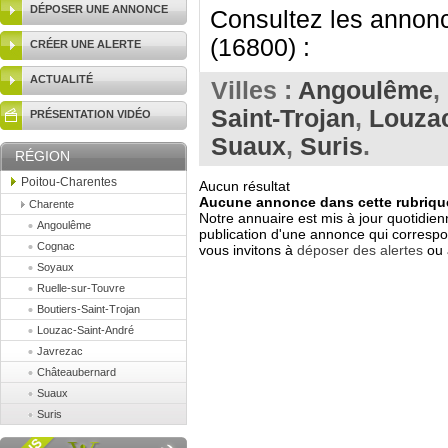
DÉPOSER UNE ANNONCE
Consultez les annonc
(16800) :
CRÉER UNE ALERTE
ACTUALITÉ
Villes :
Angoulême
,
Saint-Trojan
,
Louzac
PRÉSENTATION VIDÉO
Suaux
,
Suris
.
RÉGION
Poitou-Charentes
Aucun résultat
Aucune annonce dans cette rubrique
Charente
Notre annuaire est mis à jour quotidien
Angoulême
publication d'une annonce qui correspo
Cognac
vous invitons à
déposer des alertes
ou 
Soyaux
Ruelle-sur-Touvre
Boutiers-Saint-Trojan
Louzac-Saint-André
Javrezac
Châteaubernard
Suaux
Suris