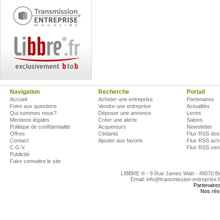
Navigation
Recherche
Portail
Accueil
Acheter une entreprise
Partenaires
Foire aux questions
Vendre une entreprise
Actualités
Qui sommes nous?
Déposer une annonce
Livres
Mentions légales
Créer une alerte
Salons
Politique de confidentialité
Acquereurs
Newsletter
Offres
Cédants
Flux RSS dos
Contact
Ajouter aux favoris
Flux RSS ach
C.G.V.
Flux RSS ven
Publicité
Faire connaitre le site
LIBBRE ® - 9 Rue James Watt - 49070 
Email: info@transmission-entreprise.
Partenaire
Nos rés