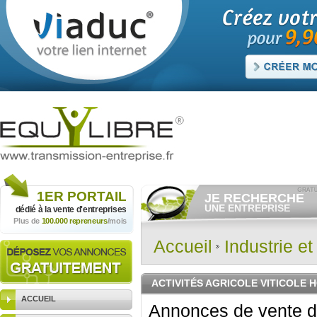
1ER
PORTAIL
JE RECHERCHE
UNE ENTREPRISE
dédié à la vente
d'entreprises
Plus de
100.000 repreneurs
/mois
Consulter gratuitement
les
annonces d'entreprises à
vendre.
Accueil
Industrie e
Et/ou déposer
gratuitement
votre recherche d'entreprise.
RECHERCHER UNE
ACTIVITÉS AGRICOLE VITICOLE 
ANNONCE
ACCUEIL
Annonces de vente d'e