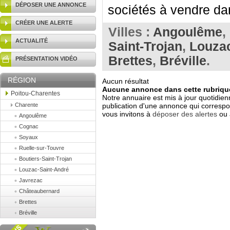
DÉPOSER UNE ANNONCE
sociétés à vendre dan
CRÉER UNE ALERTE
Villes :
Angoulême
,
ACTUALITÉ
Saint-Trojan
,
Louzac
Brettes
,
Bréville
.
PRÉSENTATION VIDÉO
RÉGION
Aucun résultat
Aucune annonce dans cette rubrique
Poitou-Charentes
Notre annuaire est mis à jour quotidien
Charente
publication d'une annonce qui correspo
vous invitons à
déposer des alertes
ou 
Angoulême
Cognac
Soyaux
Ruelle-sur-Touvre
Boutiers-Saint-Trojan
Louzac-Saint-André
Javrezac
Châteaubernard
Brettes
Bréville