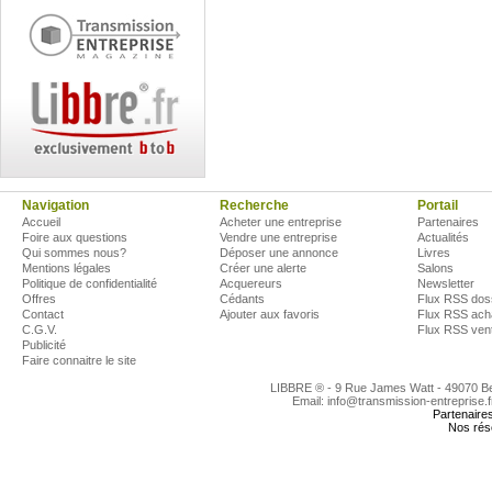
Navigation
Recherche
Portail
Accueil
Acheter une entreprise
Partenaires
Foire aux questions
Vendre une entreprise
Actualités
Qui sommes nous?
Déposer une annonce
Livres
Mentions légales
Créer une alerte
Salons
Politique de confidentialité
Acquereurs
Newsletter
Offres
Cédants
Flux RSS dos
Contact
Ajouter aux favoris
Flux RSS ach
C.G.V.
Flux RSS ven
Publicité
Faire connaitre le site
LIBBRE ® - 9 Rue James Watt - 49070 
Email: info@transmission-entreprise.
Partenaire
Nos rés