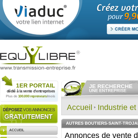
1ER
PORTAIL
JE RECHERCHE
UNE ENTREPRISE
dédié à la vente
d'entreprises
Plus de
100.000 repreneurs
/mois
Consulter gratuitement
les
annonces d'entreprises à
vendre.
Accueil
Industrie e
Et/ou déposer
gratuitement
votre recherche d'entreprise.
RECHERCHER UNE
AUTRES BOUTIERS-SAINT-TROJA
ANNONCE
ACCUEIL
Annonces de vente d'