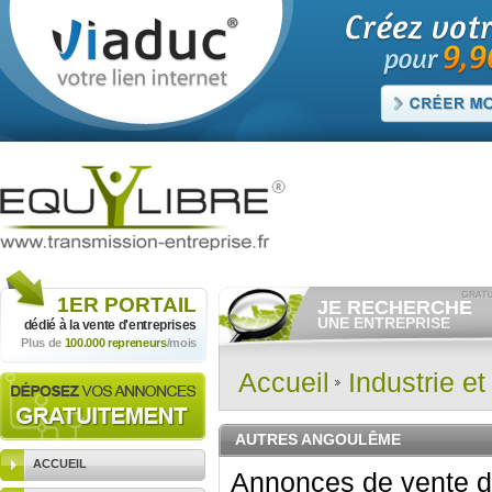
1ER
PORTAIL
JE RECHERCHE
UNE ENTREPRISE
dédié à la vente
d'entreprises
Plus de
100.000 repreneurs
/mois
Consulter gratuitement
les
annonces d'entreprises à
vendre.
Accueil
Industrie e
Et/ou déposer
gratuitement
votre recherche d'entreprise.
RECHERCHER UNE
AUTRES ANGOULÊME
ANNONCE
ACCUEIL
Annonces de vente d'