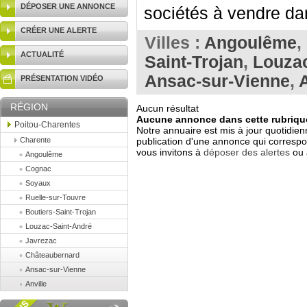
DÉPOSER UNE ANNONCE
sociétés à vendre da
CRÉER UNE ALERTE
Villes :
Angoulême
,
ACTUALITÉ
Saint-Trojan
,
Louzac
Ansac-sur-Vienne
,
A
PRÉSENTATION VIDÉO
RÉGION
Aucun résultat
Aucune annonce dans cette rubrique
Poitou-Charentes
Notre annuaire est mis à jour quotidien
Charente
publication d'une annonce qui correspo
vous invitons à
déposer des alertes
ou 
Angoulême
Cognac
Soyaux
Ruelle-sur-Touvre
Boutiers-Saint-Trojan
Louzac-Saint-André
Javrezac
Châteaubernard
Ansac-sur-Vienne
Anville