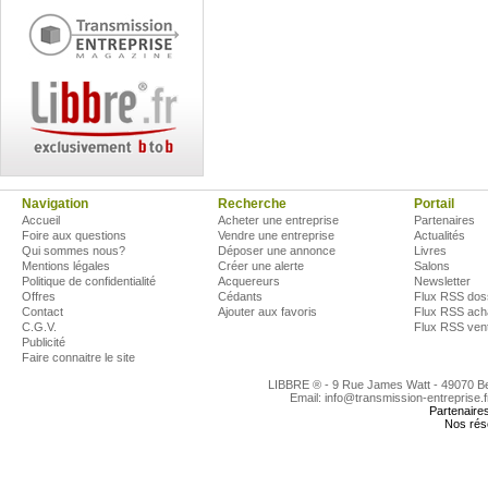
Navigation
Recherche
Portail
Accueil
Acheter une entreprise
Partenaires
Foire aux questions
Vendre une entreprise
Actualités
Qui sommes nous?
Déposer une annonce
Livres
Mentions légales
Créer une alerte
Salons
Politique de confidentialité
Acquereurs
Newsletter
Offres
Cédants
Flux RSS dos
Contact
Ajouter aux favoris
Flux RSS ach
C.G.V.
Flux RSS ven
Publicité
Faire connaitre le site
LIBBRE ® - 9 Rue James Watt - 49070 
Email: info@transmission-entreprise.
Partenaire
Nos rés