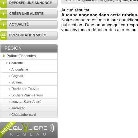
Villes :
Angoulême
,
Cognac
,
Soyaux
,
Ruel
DÉPOSER UNE ANNONCE
Aucun résultat
CRÉER UNE ALERTE
Aucune annonce dans cette rubrique
Notre annuaire est mis à jour quotidien
publication d'une annonce qui correspo
ACTUALITÉ
vous invitons à
déposer des alertes
ou 
PRÉSENTATION VIDÉO
RÉGION
Poitou-Charentes
Charente
Angoulême
Cognac
Soyaux
Ruelle-sur-Touvre
Boutiers-Saint-Trojan
Louzac-Saint-André
Javrezac
Châteaubernard