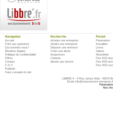
Navigation
Recherche
Portail
Accueil
Acheter une entreprise
Partenaires
Foire aux questions
Vendre une entreprise
Actualités
Qui sommes nous?
Déposer une annonce
Livres
Mentions légales
Créer une alerte
Salons
Politique de confidentialité
Acquereurs
Newsletter
Offres
Cédants
Flux RSS dos
Contact
Ajouter aux favoris
Flux RSS ach
C.G.V.
Flux RSS ven
Publicité
Faire connaitre le site
LIBBRE ® - 9 Rue James Watt - 49070 
Email: info@transmission-entreprise.
Partenaire
Nos rés