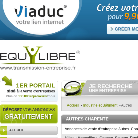
1ER
PORTAIL
JE RECHERCHE
UNE ENTREPRISE
dédié à la vente
d'entreprises
Plus de
100.000 repreneurs
/mois
Consulter gratuitement
les
annonces d'entreprises à
vendre.
Accueil
Industrie et Bâtiment
Autres
Et/ou déposer
gratuitement
votre recherche d'entreprise.
AUTRES CHARENTE
RECHERCHER UNE
ANNONCE
Annonces de vente d'entreprise Autres. Con
ACCUEIL