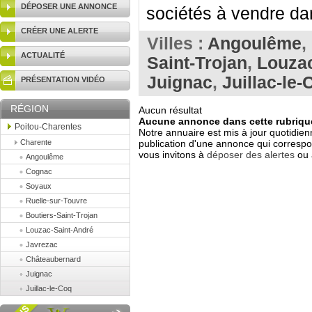
DÉPOSER UNE ANNONCE
sociétés à vendre dan
CRÉER UNE ALERTE
Villes :
Angoulême
,
ACTUALITÉ
Saint-Trojan
,
Louzac
Juignac
,
Juillac-le-
PRÉSENTATION VIDÉO
RÉGION
Aucun résultat
Aucune annonce dans cette rubrique
Poitou-Charentes
Notre annuaire est mis à jour quotidien
Charente
publication d'une annonce qui correspo
vous invitons à
déposer des alertes
ou 
Angoulême
Cognac
Soyaux
Ruelle-sur-Touvre
Boutiers-Saint-Trojan
Louzac-Saint-André
Javrezac
Châteaubernard
Juignac
Juillac-le-Coq