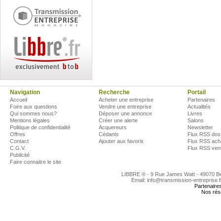
Navigation
Recherche
Portail
Accueil
Acheter une entreprise
Partenaires
Foire aux questions
Vendre une entreprise
Actualités
Qui sommes nous?
Déposer une annonce
Livres
Mentions légales
Créer une alerte
Salons
Politique de confidentialité
Acquereurs
Newsletter
Offres
Cédants
Flux RSS dos
Contact
Ajouter aux favoris
Flux RSS ach
C.G.V.
Flux RSS ven
Publicité
Faire connaitre le site
LIBBRE ® - 9 Rue James Watt - 49070 
Email: info@transmission-entreprise.
Partenaire
Nos rés