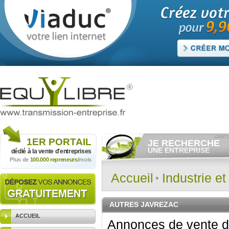
1ER
PORTAIL
JE RECHERCHE
UNE ENTREPRISE
dédié à la vente
d'entreprises
Plus de
100.000 repreneurs
/mois
Consulter gratuitement
les
annonces d'entreprises à
vendre.
Accueil
Industrie e
Et/ou déposer
gratuitement
votre recherche d'entreprise.
RECHERCHER UNE
AUTRES JAVREZAC
ANNONCE
ACCUEIL
Annonces de vente d'