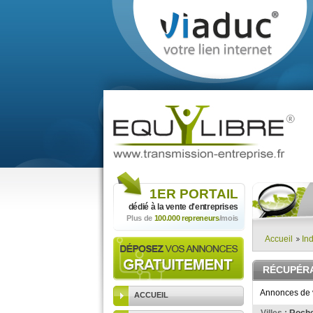
1ER
PORTAIL
dédié à la vente
d'entreprises
Plus de
100.000 repreneurs
/mois
Accueil
Ind
RÉCUPÉRA
Annonces de v
ACCUEIL