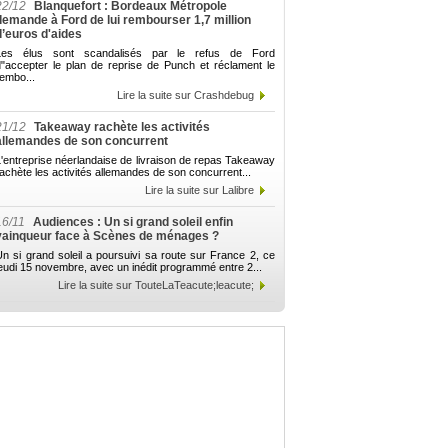
22/12
Blanquefort : Bordeaux Métropole
demande à Ford de lui rembourser 1,7 million
d’euros d'aides
Les élus sont scandalisés par le refus de Ford
d"accepter le plan de reprise de Punch et réclament le
embo...
Lire la suite sur Crashdebug
21/12
Takeaway rachète les activités
allemandes de son concurrent
'entreprise néerlandaise de livraison de repas Takeaway
achète les activités allemandes de son concurrent...
Lire la suite sur Lalibre
16/11
Audiences : Un si grand soleil enfin
vainqueur face à Scènes de ménages ?
n si grand soleil a poursuivi sa route sur France 2, ce
eudi 15 novembre, avec un inédit programmé entre 2...
Lire la suite sur TouteLaTeacute;leacute;