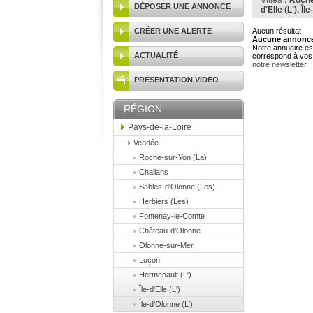
Villes :
Roche
DÉPOSER UNE ANNONCE
d'Elle (L')
,
Île
CRÉER UNE ALERTE
Aucun résultat
Aucune annonce 
Notre annuaire est
ACTUALITÉ
correspond à vos 
notre newsletter
.
PRÉSENTATION VIDÉO
RÉGION
Pays-de-la-Loire
Vendée
Roche-sur-Yon (La)
Challans
Sables-d'Olonne (Les)
Herbiers (Les)
Fontenay-le-Comte
Château-d'Olonne
Olonne-sur-Mer
Luçon
Hermenault (L')
Île-d'Elle (L')
Île-d'Olonne (L')