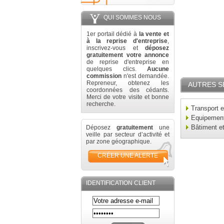
QUI SOMMES NOUS
1er portail dédié à
la vente et
à la reprise d'entreprise
,
inscrivez-vous et
déposez
gratuitement votre annonce
de reprise d'entreprise en
quelques clics.
Aucune
commission
n'est demandée.
Repreneur, obtenez les
AUTRES S
coordonnées des cédants.
Merci de votre visite et bonne
recherche.
Transport e
Equipement 
Bâtiment e
Déposez
gratuitement
une
veille par secteur d’activité et
par zone géographique.
CRÉER UNE ALERTE
IDENTIFICATION CLIENT