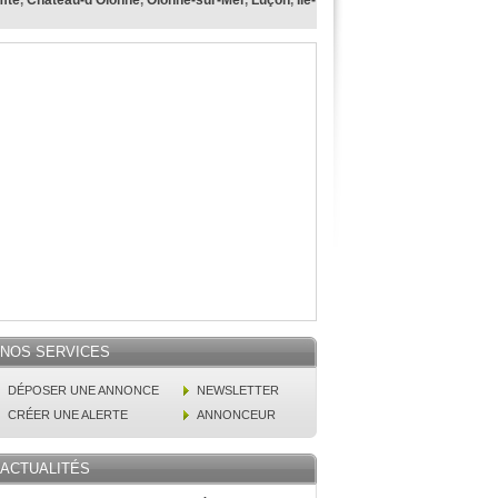
mte
,
Château-d'Olonne
,
Olonne-sur-Mer
,
Luçon
,
Île-
NOS SERVICES
DÉPOSER UNE ANNONCE
NEWSLETTER
CRÉER UNE ALERTE
ANNONCEUR
ACTUALITÉS