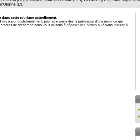
-sur-Yon (La)
,
Challans
,
Sables-d'Olonne (Les)
,
Herbiers (Les)
,
Fontenay-le-Co
-d'Olonne (L')
.
dans cette rubrique actuellement.
 mis à jour quotidiennement, pour être alerté dès la publication d'une annonce qui
critères de recherche nous vous invitons à
déposer des alertes
ou à vous
inscrire à