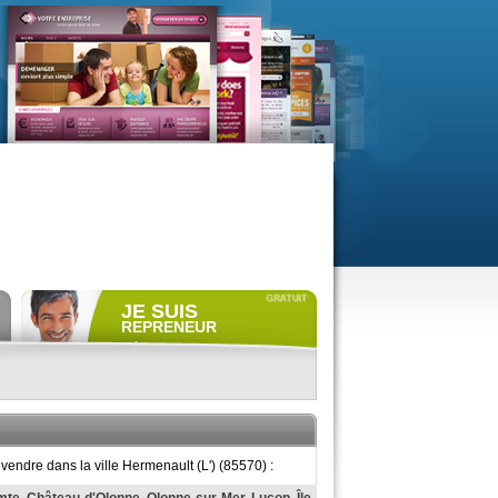
JE SUIS
REPRENEUR
Déposer gratuitement
une
annonce de recherche.
Consulter gratuitement
les
profils de propriétaires.
ACCÈS REPRENEUR
endre dans la ville Hermenault (L') (85570) :