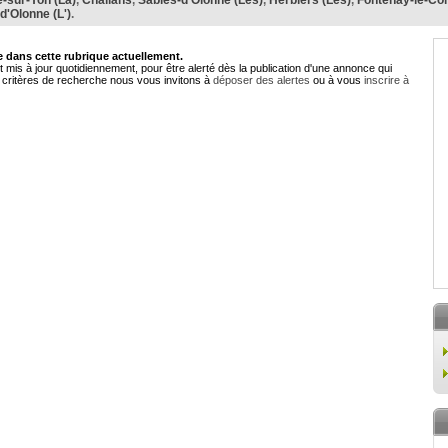
-sur-Yon (La)
,
Challans
,
Sables-d'Olonne (Les)
,
Herbiers (Les)
,
Fontenay-le-Co
-d'Olonne (L')
.
dans cette rubrique actuellement.
 mis à jour quotidiennement, pour être alerté dès la publication d'une annonce qui
critères de recherche nous vous invitons à
déposer des alertes
ou à vous
inscrire à