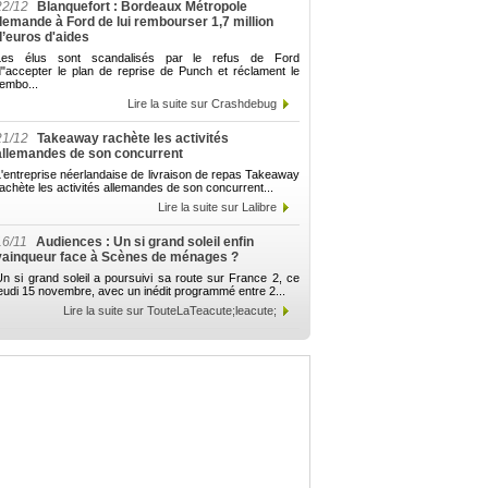
22/12
Blanquefort : Bordeaux Métropole
demande à Ford de lui rembourser 1,7 million
d’euros d'aides
Les élus sont scandalisés par le refus de Ford
d"accepter le plan de reprise de Punch et réclament le
embo...
Lire la suite sur Crashdebug
21/12
Takeaway rachète les activités
allemandes de son concurrent
'entreprise néerlandaise de livraison de repas Takeaway
achète les activités allemandes de son concurrent...
Lire la suite sur Lalibre
16/11
Audiences : Un si grand soleil enfin
vainqueur face à Scènes de ménages ?
n si grand soleil a poursuivi sa route sur France 2, ce
eudi 15 novembre, avec un inédit programmé entre 2...
Lire la suite sur TouteLaTeacute;leacute;