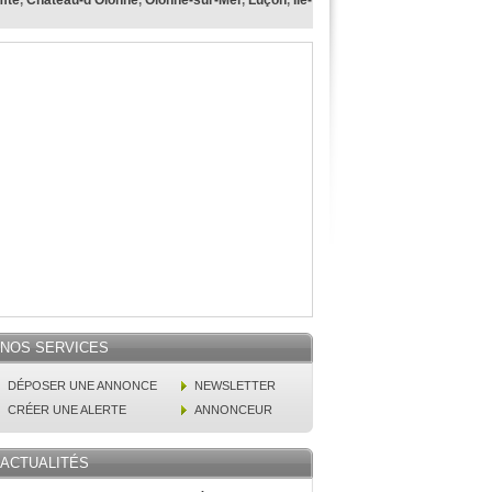
mte
,
Château-d'Olonne
,
Olonne-sur-Mer
,
Luçon
,
Île-
NOS SERVICES
DÉPOSER UNE ANNONCE
NEWSLETTER
CRÉER UNE ALERTE
ANNONCEUR
ACTUALITÉS