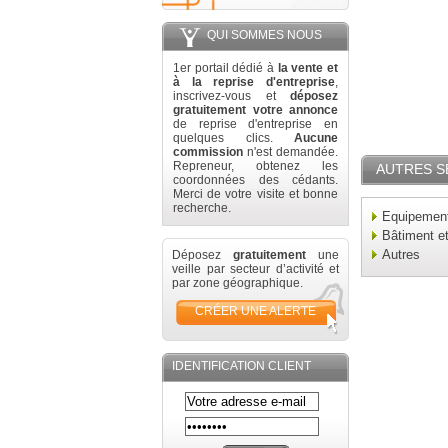
QUI SOMMES NOUS
1er portail dédié à
la vente et
à la reprise d'entreprise
,
inscrivez-vous et
déposez
gratuitement votre annonce
de reprise d'entreprise en
quelques clics.
Aucune
commission
n'est demandée.
Repreneur, obtenez les
AUTRES S
coordonnées des cédants.
Merci de votre visite et bonne
recherche.
Equipement 
Bâtiment e
Autres
Déposez
gratuitement
une
veille par secteur d’activité et
par zone géographique.
CRÉER UNE ALERTE
IDENTIFICATION CLIENT