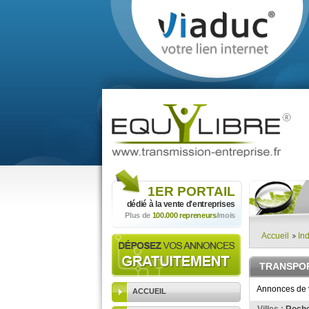
1ER
PORTAIL
dédié à la vente
d'entreprises
Plus de
100.000 repreneurs
/mois
Accueil
Ind
TRANSPOR
Annonces de v
ACCUEIL