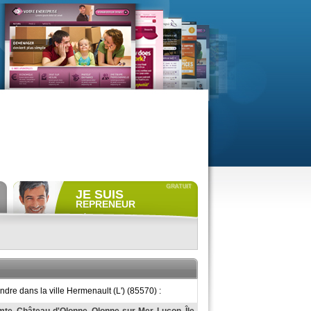
JE SUIS
REPRENEUR
Déposer gratuitement
une
annonce de recherche.
Consulter gratuitement
les
profils de propriétaires.
ACCÈS REPRENEUR
dre dans la ville Hermenault (L') (85570) :