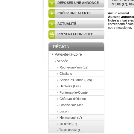
Villes :
Roche
DÉPOSER UNE ANNONCE
d'Elle (L')
,
Île
CRÉER UNE ALERTE
Aucun résultat
Aucune annonce 
Notre annuaire est
ACTUALITÉ
correspond à vos 
notre newsletter
.
PRÉSENTATION VIDÉO
RÉGION
Pays-de-la-Loire
Vendée
Roche-sur-Yon (La)
Challans
Sables-d'Olonne (Les)
Herbiers (Les)
Fontenay-le-Comte
Château-d'Olonne
Olonne-sur-Mer
Luçon
Hermenault (L')
Île-d'Elle (L')
Île-d'Olonne (L')