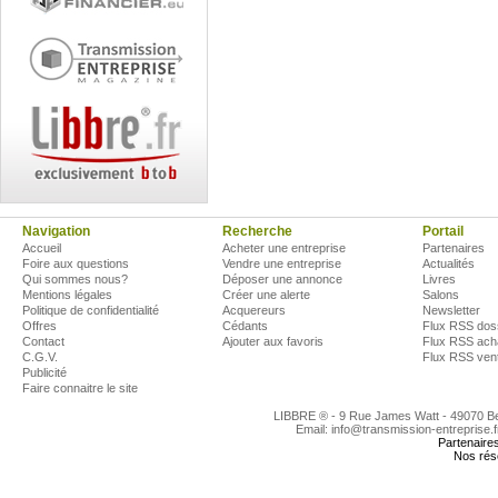
Navigation
Recherche
Portail
Accueil
Acheter une entreprise
Partenaires
Foire aux questions
Vendre une entreprise
Actualités
Qui sommes nous?
Déposer une annonce
Livres
Mentions légales
Créer une alerte
Salons
Politique de confidentialité
Acquereurs
Newsletter
Offres
Cédants
Flux RSS dos
Contact
Ajouter aux favoris
Flux RSS ach
C.G.V.
Flux RSS ven
Publicité
Faire connaitre le site
LIBBRE ® - 9 Rue James Watt - 49070 
Email: info@transmission-entreprise.
Partenaire
Nos rés