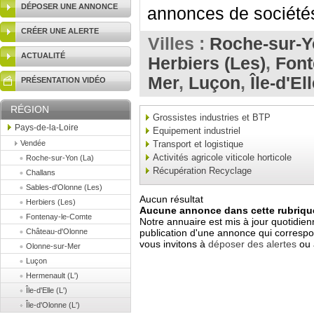
DÉPOSER UNE ANNONCE
annonces de sociétés 
CRÉER UNE ALERTE
Villes :
Roche-sur-Y
ACTUALITÉ
Herbiers (Les)
,
Font
Mer
,
Luçon
,
Île-d'Ell
PRÉSENTATION VIDÉO
RÉGION
Grossistes industries et BTP
Pays-de-la-Loire
Equipement industriel
Vendée
Transport et logistique
Activités agricole viticole horticole
Roche-sur-Yon (La)
Récupération Recyclage
Challans
Sables-d'Olonne (Les)
Aucun résultat
Herbiers (Les)
Aucune annonce dans cette rubrique
Fontenay-le-Comte
Notre annuaire est mis à jour quotidien
Château-d'Olonne
publication d'une annonce qui correspo
vous invitons à
déposer des alertes
ou 
Olonne-sur-Mer
Luçon
Hermenault (L')
Île-d'Elle (L')
Île-d'Olonne (L')