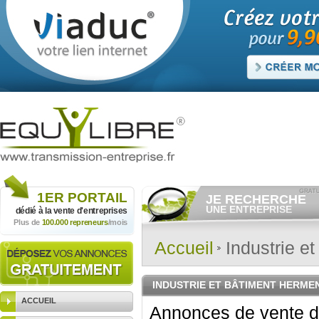
1ER
PORTAIL
JE RECHERCHE
UNE ENTREPRISE
dédié à la vente
d'entreprises
Plus de
100.000 repreneurs
/mois
Consulter gratuitement
les
annonces d'entreprises à
vendre.
Accueil
Industrie et
Et/ou déposer
gratuitement
votre recherche d'entreprise.
RECHERCHER UNE
INDUSTRIE ET BÂTIMENT HERMEN
ANNONCE
ACCUEIL
Annonces de vente d'