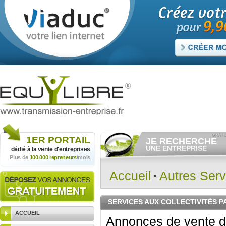
1ER
PORTAIL
JE RECHERCHE
UNE ENTREPRISE
dédié à la vente
d'entreprises
Plus de
100.000 repreneurs
/mois
Consulter gratuitement
les
annonces d'entreprises à
vendre.
Accueil
Autres Serv
Et/ou déposer
gratuitement
votre recherche d'entreprise.
RECHERCHER UNE
SERVICES AUX COLLECTIVITÉS P
ANNONCE
ACCUEIL
Annonces de vente d'