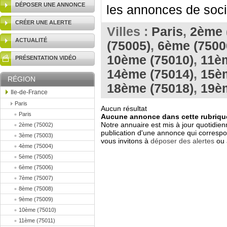
DÉPOSER UNE ANNONCE
les annonces de socié
CRÉER UNE ALERTE
Villes :
Paris
,
2ème 
ACTUALITÉ
(75005)
,
6ème (7500
10ème (75010)
,
11èm
PRÉSENTATION VIDÉO
14ème (75014)
,
15è
RÉGION
18ème (75018)
,
19è
Ile-de-France
Paris
Aucun résultat
Paris
Aucune annonce dans cette rubrique
Notre annuaire est mis à jour quotidien
2ème (75002)
publication d'une annonce qui correspo
3ème (75003)
vous invitons à
déposer des alertes
ou 
4ème (75004)
5ème (75005)
6ème (75006)
7ème (75007)
8ème (75008)
9ème (75009)
10ème (75010)
11ème (75011)