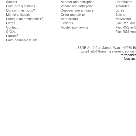
Accueil
Acheter une entreprise
Partenaires
Foire aux questions
Vendre une entreprise
Actualités
Qui sommes nous?
Déposer une annonce
Livres
Mentions légales
Créer une alerte
Salons
Politique de confidentialité
Acquereurs
Newsletter
Offres
Cédants
Flux RSS dos
Contact
Ajouter aux favoris
Flux RSS ach
C.G.V.
Flux RSS ven
Publicité
Faire connaitre le site
LIBBRE ® - 9 Rue James Watt - 49070 
Email: info@transmission-entreprise.
Partenaire
Nos rés