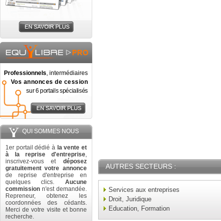
Professionnels
, intermédiaires
Vos annonces de cession
sur 6 portails spécialisés
QUI SOMMES NOUS
1er portail dédié à
la vente et
à la reprise d'entreprise
,
inscrivez-vous et
déposez
AUTRES SECTEURS :
gratuitement votre annonce
de reprise d'entreprise en
quelques clics.
Aucune
commission
n'est demandée.
Services aux entreprises
Repreneur, obtenez les
Droit, Juridique
coordonnées des cédants.
Education, Formation
Merci de votre visite et bonne
recherche.