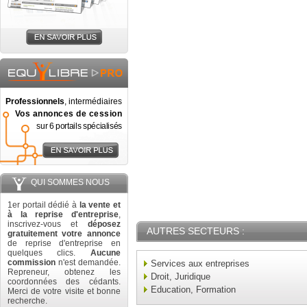
Professionnels
, intermédiaires
Vos annonces de cession
sur 6 portails spécialisés
QUI SOMMES NOUS
1er portail dédié à
la vente et
à la reprise d'entreprise
,
inscrivez-vous et
déposez
AUTRES SECTEURS :
gratuitement votre annonce
de reprise d'entreprise en
quelques clics.
Aucune
commission
n'est demandée.
Services aux entreprises
Repreneur, obtenez les
Droit, Juridique
coordonnées des cédants.
Education, Formation
Merci de votre visite et bonne
recherche.