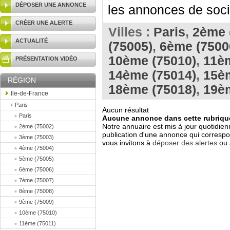
DÉPOSER UNE ANNONCE
les annonces de socié
CRÉER UNE ALERTE
Villes :
Paris
,
2ème 
ACTUALITÉ
(75005)
,
6ème (7500
10ème (75010)
,
11èm
PRÉSENTATION VIDÉO
14ème (75014)
,
15è
RÉGION
18ème (75018)
,
19è
Ile-de-France
Paris
Aucun résultat
Paris
Aucune annonce dans cette rubrique
Notre annuaire est mis à jour quotidien
2ème (75002)
publication d'une annonce qui correspo
3ème (75003)
vous invitons à
déposer des alertes
ou 
4ème (75004)
5ème (75005)
6ème (75006)
7ème (75007)
8ème (75008)
9ème (75009)
10ème (75010)
11ème (75011)