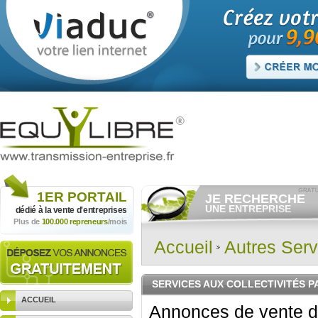
1ER
PORTAIL
JE RECHERCHE
UNE ENTREPRISE
dédié à la vente
d'entreprises
Plus de
100.000 repreneurs
/mois
Consulter gratuitement
les
annonces d'entreprises à
vendre.
Accueil
Autres Serv
Et/ou déposer
gratuitement
votre recherche d'entreprise.
RECHERCHER UNE
SERVICES AUX COLLECTIVITÉS P
ANNONCE
ACCUEIL
Annonces de vente d'