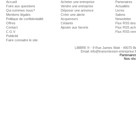
Accueil
Acheter une entreprise
Partenaires
Foire aux questions
Vendre une entreprise
Actualités
Qui sommes nous?
Déposer une annonce
Livres
Mentions légales
Créer une alerte
Salons
Politique de confidentialité
Acquereurs
Newsletter
Offres
Cédants
Flux RSS dos
Contact
Ajouter aux favoris
Flux RSS ach
C.G.V.
Flux RSS ven
Publicité
Faire connaitre le site
LIBBRE ® - 9 Rue James Watt - 49070 
Email: info@transmission-entreprise.
Partenaire
Nos rés