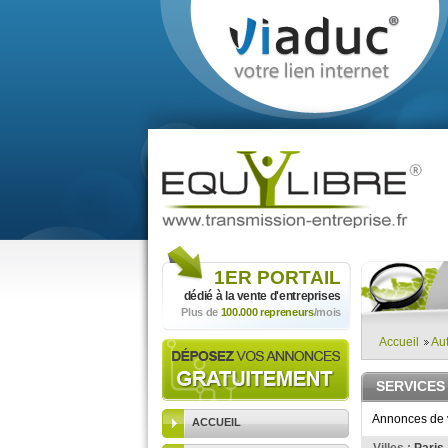
1ER
PORTAIL
dédié à la vente
d'entreprises
Plus de
100.000 repreneurs
/mois
Accueil
Aut
SERVICES
Annonces de ve
ACCUEIL