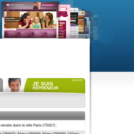
JE SUIS
REPRENEUR
Déposer gratuitement
une
annonce de recherche.
Consulter gratuitement
les
profils de propriétaires.
ACCÈS REPRENEUR
vendre dans la ville Paris (75007) :