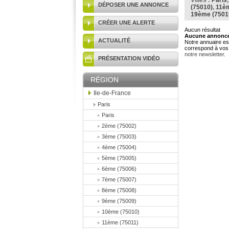
Villes :
Paris
DÉPOSER UNE ANNONCE
(75010)
,
11èm
19ème (7501
CRÉER UNE ALERTE
Aucun résultat
Aucune annonce 
ACTUALITÉ
Notre annuaire est
correspond à vos 
notre newsletter
.
PRÉSENTATION VIDÉO
RÉGION
Ile-de-France
Paris
Paris
2ème (75002)
3ème (75003)
4ème (75004)
5ème (75005)
6ème (75006)
7ème (75007)
8ème (75008)
9ème (75009)
10ème (75010)
11ème (75011)