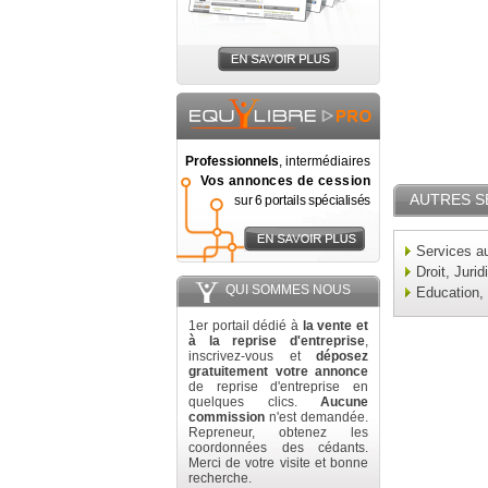
Professionnels
, intermédiaires
Vos annonces de cession
AUTRES S
sur 6 portails spécialisés
Services au
Droit, Jurid
QUI SOMMES NOUS
Education,
1er portail dédié à
la vente et
à la reprise d'entreprise
,
inscrivez-vous et
déposez
gratuitement votre annonce
de reprise d'entreprise en
quelques clics.
Aucune
commission
n'est demandée.
Repreneur, obtenez les
coordonnées des cédants.
Merci de votre visite et bonne
recherche.