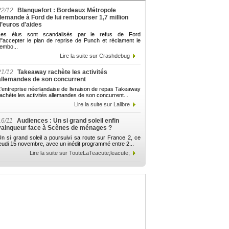
22/12
Blanquefort : Bordeaux Métropole
demande à Ford de lui rembourser 1,7 million
d’euros d'aides
Les élus sont scandalisés par le refus de Ford
d"accepter le plan de reprise de Punch et réclament le
embo...
Lire la suite sur Crashdebug
21/12
Takeaway rachète les activités
allemandes de son concurrent
'entreprise néerlandaise de livraison de repas Takeaway
achète les activités allemandes de son concurrent...
Lire la suite sur Lalibre
16/11
Audiences : Un si grand soleil enfin
vainqueur face à Scènes de ménages ?
n si grand soleil a poursuivi sa route sur France 2, ce
eudi 15 novembre, avec un inédit programmé entre 2...
Lire la suite sur TouteLaTeacute;leacute;