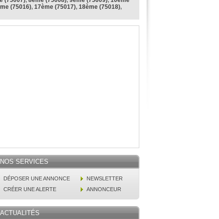
 (75007)
,
8ème (75008)
,
9ème (75009)
,
10ème
me (75016)
,
17ème (75017)
,
18ème (75018)
,
NOS SERVICES
DÉPOSER UNE ANNONCE
NEWSLETTER
CRÉER UNE ALERTE
ANNONCEUR
ACTUALITÉS