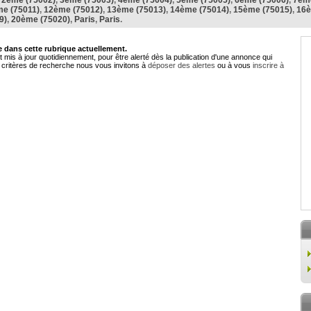
,
2ème (75002)
,
3ème (75003)
,
4ème (75004)
,
5ème (75005)
,
6ème (75006)
,
7ème
e (75011)
,
12ème (75012)
,
13ème (75013)
,
14ème (75014)
,
15ème (75015)
,
16è
9)
,
20ème (75020)
,
Paris
,
Paris
.
dans cette rubrique actuellement.
 mis à jour quotidiennement, pour être alerté dès la publication d'une annonce qui
critères de recherche nous vous invitons à
déposer des alertes
ou à vous
inscrire à