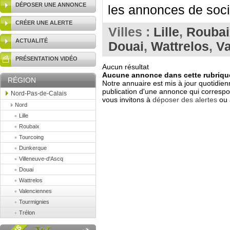
DÉPOSER UNE ANNONCE
les annonces de socié
CRÉER UNE ALERTE
Villes :
Lille
,
Roubai
ACTUALITÉ
Douai
,
Wattrelos
,
Va
PRÉSENTATION VIDÉO
Aucun résultat
Aucune annonce dans cette rubrique
RÉGION
Notre annuaire est mis à jour quotidien
publication d'une annonce qui correspo
Nord-Pas-de-Calais
vous invitons à
déposer des alertes
ou 
Nord
Lille
Roubaix
Tourcoing
Dunkerque
Villeneuve-d'Ascq
Douai
Wattrelos
Valenciennes
Tourmignies
Trélon