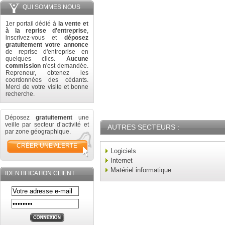
QUI SOMMES NOUS
1er portail dédié à
la vente et
à la reprise d'entreprise
,
inscrivez-vous et
déposez
gratuitement votre annonce
de reprise d'entreprise en
quelques clics.
Aucune
commission
n'est demandée.
Repreneur, obtenez les
coordonnées des cédants.
Merci de votre visite et bonne
recherche.
Déposez
gratuitement
une
veille par secteur d’activité et
AUTRES SECTEURS :
par zone géographique.
CRÉER UNE ALERTE
Logiciels
Internet
Matériel informatique
IDENTIFICATION CLIENT