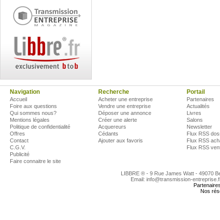
Navigation
Recherche
Portail
Accueil
Acheter une entreprise
Partenaires
Foire aux questions
Vendre une entreprise
Actualités
Qui sommes nous?
Déposer une annonce
Livres
Mentions légales
Créer une alerte
Salons
Politique de confidentialité
Acquereurs
Newsletter
Offres
Cédants
Flux RSS dos
Contact
Ajouter aux favoris
Flux RSS ach
C.G.V.
Flux RSS ven
Publicité
Faire connaitre le site
LIBBRE ® - 9 Rue James Watt - 49070 
Email: info@transmission-entreprise.
Partenaire
Nos rés