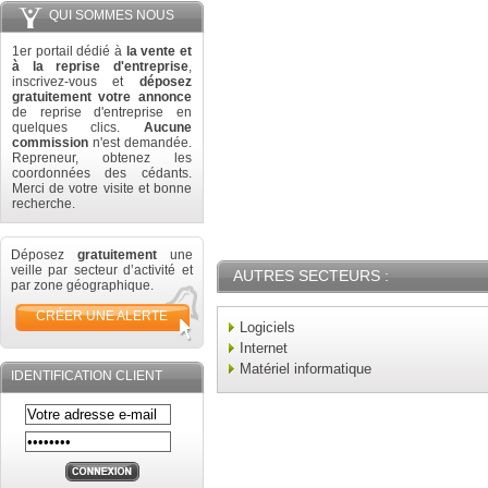
QUI SOMMES NOUS
1er portail dédié à
la vente et
à la reprise d'entreprise
,
inscrivez-vous et
déposez
gratuitement votre annonce
de reprise d'entreprise en
quelques clics.
Aucune
commission
n'est demandée.
Repreneur, obtenez les
coordonnées des cédants.
Merci de votre visite et bonne
recherche.
Déposez
gratuitement
une
veille par secteur d’activité et
AUTRES SECTEURS :
par zone géographique.
CRÉER UNE ALERTE
Logiciels
Internet
Matériel informatique
IDENTIFICATION CLIENT