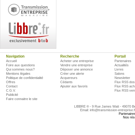
Navigation
Recherche
Portail
Accueil
Acheter une entreprise
Partenaires
Foire aux questions
Vendre une entreprise
Actualités
Qui sommes nous?
Déposer une annonce
Livres
Mentions légales
Créer une alerte
Salons
Politique de confidentialité
Acquereurs
Newsletter
Offres
Cédants
Flux RSS dos
Contact
Ajouter aux favoris
Flux RSS ach
C.G.V.
Flux RSS ven
Publicité
Faire connaitre le site
LIBBRE ® - 9 Rue James Watt - 49070 
Email: info@transmission-entreprise.
Partenaire
Nos rés