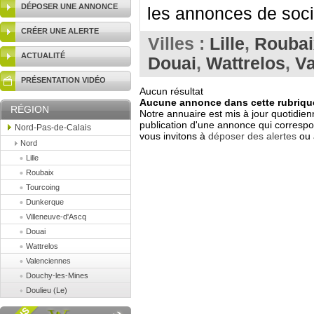
DÉPOSER UNE ANNONCE
les annonces de socié
CRÉER UNE ALERTE
Villes :
Lille
,
Roubai
ACTUALITÉ
Douai
,
Wattrelos
,
Va
PRÉSENTATION VIDÉO
Aucun résultat
Aucune annonce dans cette rubrique
RÉGION
Notre annuaire est mis à jour quotidien
publication d'une annonce qui correspo
Nord-Pas-de-Calais
vous invitons à
déposer des alertes
ou 
Nord
Lille
Roubaix
Tourcoing
Dunkerque
Villeneuve-d'Ascq
Douai
Wattrelos
Valenciennes
Douchy-les-Mines
Doulieu (Le)