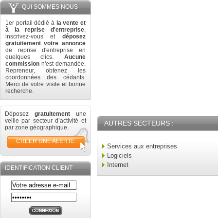
QUI SOMMES NOUS
1er portail dédié à
la vente et
à la reprise d'entreprise
,
inscrivez-vous et
déposez
gratuitement votre annonce
de reprise d'entreprise en
quelques clics.
Aucune
commission
n'est demandée.
Repreneur, obtenez les
coordonnées des cédants.
Merci de votre visite et bonne
recherche.
Déposez
gratuitement
une
veille par secteur d’activité et
AUTRES SECTEURS :
par zone géographique.
CRÉER UNE ALERTE
Services aux entreprises
Logiciels
Internet
IDENTIFICATION CLIENT