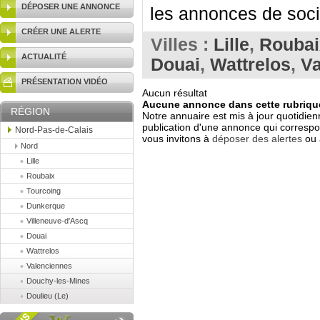
DÉPOSER UNE ANNONCE
les annonces de socié
CRÉER UNE ALERTE
Villes :
Lille
,
Roubai
ACTUALITÉ
Douai
,
Wattrelos
,
Va
PRÉSENTATION VIDÉO
Aucun résultat
Aucune annonce dans cette rubrique
RÉGION
Notre annuaire est mis à jour quotidien
publication d'une annonce qui correspo
Nord-Pas-de-Calais
vous invitons à
déposer des alertes
ou 
Nord
Lille
Roubaix
Tourcoing
Dunkerque
Villeneuve-d'Ascq
Douai
Wattrelos
Valenciennes
Douchy-les-Mines
Doulieu (Le)