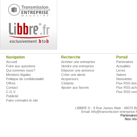
Navigation
Recherche
Portail
Accueil
Acheter une entreprise
Partenaires
Foire aux questions
Vendre une entreprise
Actualités
Qui sommes nous?
Déposer une annonce
Livres
Mentions légales
Créer une alerte
Salons
Politique de confidentialité
Acquereurs
Newsletter
Offres
Cédants
Flux RSS dos
Contact
Ajouter aux favoris
Flux RSS ach
C.G.V.
Flux RSS ven
Publicité
Faire connaitre le site
LIBBRE ® - 9 Rue James Watt - 49070 
Email: info@transmission-entreprise.
Partenaire
Nos rés