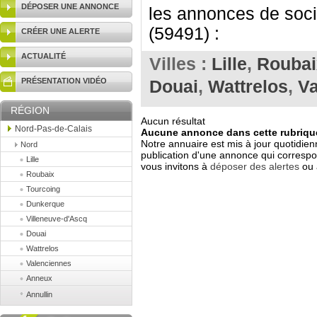
DÉPOSER UNE ANNONCE
les annonces de soci
(59491) :
CRÉER UNE ALERTE
ACTUALITÉ
Villes :
Lille
,
Roubai
PRÉSENTATION VIDÉO
Douai
,
Wattrelos
,
Va
RÉGION
Aucun résultat
Nord-Pas-de-Calais
Aucune annonce dans cette rubrique
Notre annuaire est mis à jour quotidien
Nord
publication d'une annonce qui correspo
Lille
vous invitons à
déposer des alertes
ou 
Roubaix
Tourcoing
Dunkerque
Villeneuve-d'Ascq
Douai
Wattrelos
Valenciennes
Anneux
Annullin