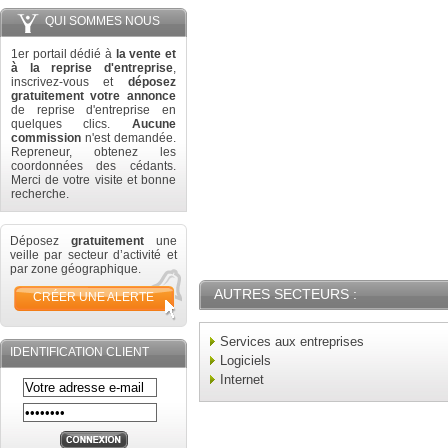
QUI SOMMES NOUS
1er portail dédié à
la vente et
à la reprise d'entreprise
,
inscrivez-vous et
déposez
gratuitement votre annonce
de reprise d'entreprise en
quelques clics.
Aucune
commission
n'est demandée.
Repreneur, obtenez les
coordonnées des cédants.
Merci de votre visite et bonne
recherche.
Déposez
gratuitement
une
veille par secteur d’activité et
par zone géographique.
AUTRES SECTEURS :
CRÉER UNE ALERTE
Services aux entreprises
IDENTIFICATION CLIENT
Logiciels
Internet