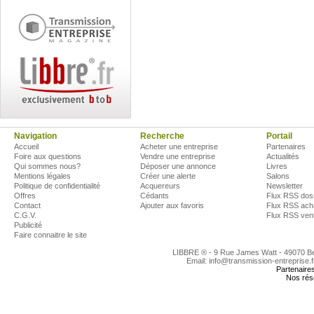
Navigation
Recherche
Portail
Accueil
Acheter une entreprise
Partenaires
Foire aux questions
Vendre une entreprise
Actualités
Qui sommes nous?
Déposer une annonce
Livres
Mentions légales
Créer une alerte
Salons
Politique de confidentialité
Acquereurs
Newsletter
Offres
Cédants
Flux RSS dos
Contact
Ajouter aux favoris
Flux RSS ach
C.G.V.
Flux RSS ven
Publicité
Faire connaitre le site
LIBBRE ® - 9 Rue James Watt - 49070 
Email: info@transmission-entreprise.
Partenaire
Nos rés