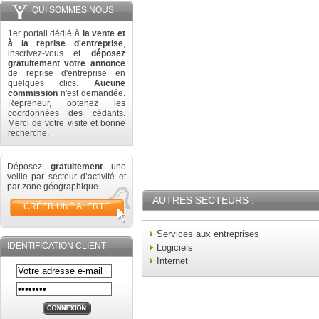
QUI SOMMES NOUS
1er portail dédié à
la vente et
à la reprise d'entreprise
,
inscrivez-vous et
déposez
gratuitement votre annonce
de reprise d'entreprise en
quelques clics.
Aucune
commission
n'est demandée.
Repreneur, obtenez les
coordonnées des cédants.
Merci de votre visite et bonne
recherche.
Déposez
gratuitement
une
veille par secteur d’activité et
par zone géographique.
AUTRES SECTEURS :
CRÉER UNE ALERTE
Services aux entreprises
IDENTIFICATION CLIENT
Logiciels
Internet