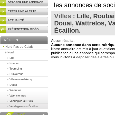
DÉPOSER UNE ANNONCE
les annonces de soci
CRÉER UNE ALERTE
Villes :
Lille
,
Roubai
ACTUALITÉ
Douai
,
Wattrelos
,
Va
Écaillon
.
PRÉSENTATION VIDÉO
RÉGION
Aucun résultat
Aucune annonce dans cette rubrique
Nord-Pas-de-Calais
Notre annuaire est mis à jour quotidien
Nord
publication d'une annonce qui correspo
vous invitons à
déposer des alertes
ou 
Lille
Roubaix
Tourcoing
Dunkerque
Villeneuve-d'Ascq
Douai
Wattrelos
Valenciennes
Vendegies-au-Bois
Vendegies-sur-Écaillon