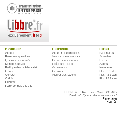
Navigation
Recherche
Portail
Accueil
Acheter une entreprise
Partenaires
Foire aux questions
Vendre une entreprise
Actualités
Qui sommes nous?
Déposer une annonce
Livres
Mentions légales
Créer une alerte
Salons
Politique de confidentialité
Acquereurs
Newsletter
Offres
Cédants
Flux RSS dos
Contact
Ajouter aux favoris
Flux RSS ach
C.G.V.
Flux RSS ven
Publicité
Faire connaitre le site
LIBBRE ® - 9 Rue James Watt - 49070 
Email: info@transmission-entreprise.
Partenaire
Nos rés