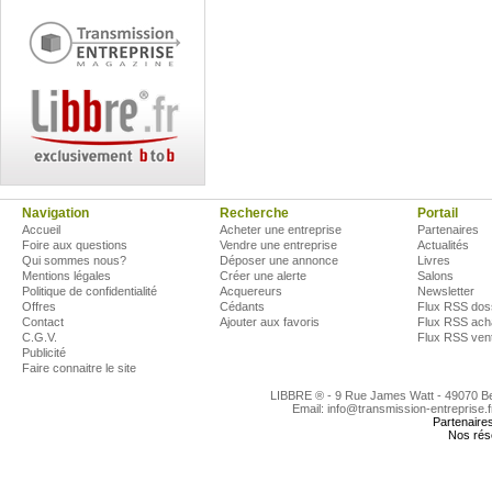
Navigation
Recherche
Portail
Accueil
Acheter une entreprise
Partenaires
Foire aux questions
Vendre une entreprise
Actualités
Qui sommes nous?
Déposer une annonce
Livres
Mentions légales
Créer une alerte
Salons
Politique de confidentialité
Acquereurs
Newsletter
Offres
Cédants
Flux RSS dos
Contact
Ajouter aux favoris
Flux RSS ach
C.G.V.
Flux RSS ven
Publicité
Faire connaitre le site
LIBBRE ® - 9 Rue James Watt - 49070 
Email: info@transmission-entreprise.
Partenaire
Nos rés