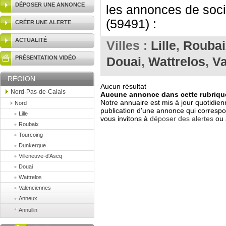
DÉPOSER UNE ANNONCE
les annonces de soci
(59491) :
CRÉER UNE ALERTE
ACTUALITÉ
Villes :
Lille
,
Roubai
PRÉSENTATION VIDÉO
Douai
,
Wattrelos
,
Va
RÉGION
Aucun résultat
Nord-Pas-de-Calais
Aucune annonce dans cette rubrique
Notre annuaire est mis à jour quotidien
Nord
publication d'une annonce qui correspo
Lille
vous invitons à
déposer des alertes
ou 
Roubaix
Tourcoing
Dunkerque
Villeneuve-d'Ascq
Douai
Wattrelos
Valenciennes
Anneux
Annullin