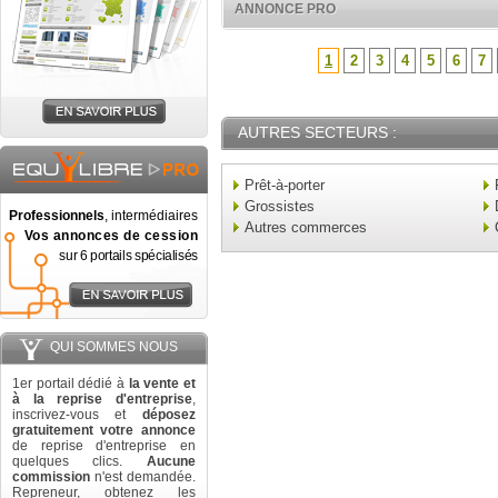
ANNONCE PRO
1
2
3
4
5
6
7
AUTRES SECTEURS :
Prêt-à-porter
Grossistes
Professionnels
, intermédiaires
Autres commerces
Vos annonces de cession
sur 6 portails spécialisés
QUI SOMMES NOUS
1er portail dédié à
la vente et
à la reprise d'entreprise
,
inscrivez-vous et
déposez
gratuitement votre annonce
de reprise d'entreprise en
quelques clics.
Aucune
commission
n'est demandée.
Repreneur, obtenez les