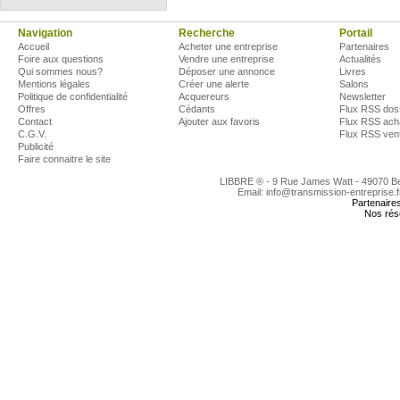
Navigation
Recherche
Portail
Accueil
Acheter une entreprise
Partenaires
Foire aux questions
Vendre une entreprise
Actualités
Qui sommes nous?
Déposer une annonce
Livres
Mentions légales
Créer une alerte
Salons
Politique de confidentialité
Acquereurs
Newsletter
Offres
Cédants
Flux RSS dos
Contact
Ajouter aux favoris
Flux RSS ach
C.G.V.
Flux RSS ven
Publicité
Faire connaitre le site
LIBBRE ® - 9 Rue James Watt - 49070 
Email: info@transmission-entreprise.
Partenaire
Nos rés