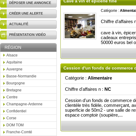
Cave à vin et epicerie fine
DÉPOSER UNE ANNONCE
Catégorie :
Alimenta
CRÉER UNE ALERTE
Chiffre d'affaires 
ACTUALITÉ
cave à vin, épicer
PRÉSENTATION VIDÉO
cadeaux entrepris
50000 euros bel ou
RÉGION
Alsace
Aquitaine
Cession d'un fonds de commerce d
Auvergne
Basse-Normandie
Catégorie :
Alimentaire
Bourgogne
Chiffre d'affaires n :
NC
Bretagne
Centre
Cession d'un fonds de commerce de 
Champagne-Ardenne
clientèle très fidèle, commerçant, a
superficie de 50m2 - une salle de r
Confidentiel
espace comptoir (soupière,...
Corse
DOM TOM
Franche-Comté