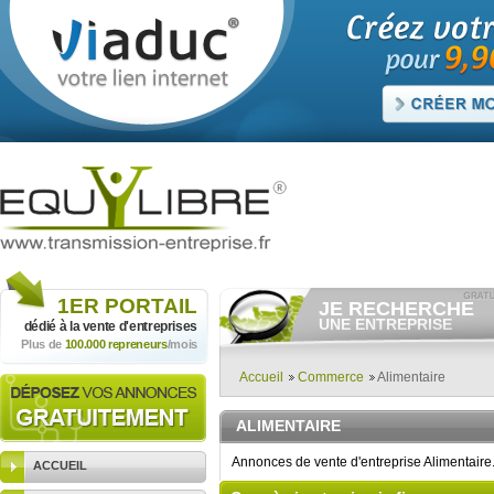
1ER
PORTAIL
JE RECHERCHE
UNE ENTREPRISE
dédié à la vente
d'entreprises
Plus de
100.000 repreneurs
/mois
Consulter gratuitement
les
annonces d'entreprises à
vendre.
Accueil
Commerce
Alimentaire
Et/ou déposer
gratuitement
votre recherche d'entreprise.
ALIMENTAIRE
RECHERCHER UNE
ANNONCE
Annonces de vente d'entreprise Alimentaire
ACCUEIL