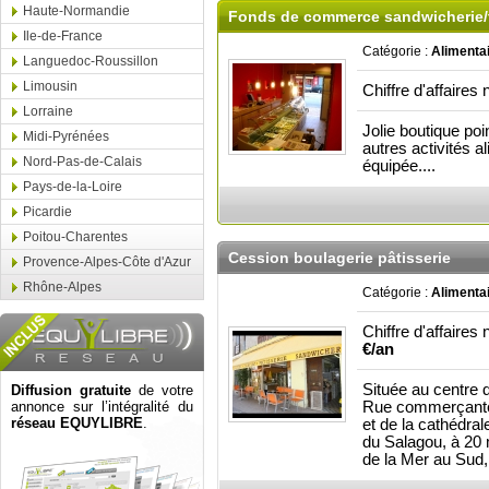
Haute-Normandie
Fonds de commerce sandwicherie/t
Ile-de-France
Catégorie :
Alimenta
Languedoc-Roussillon
Limousin
Chiffre d'affaires 
Lorraine
Jolie boutique poi
Midi-Pyrénées
autres activités a
Nord-Pas-de-Calais
équipée....
Pays-de-la-Loire
Picardie
Poitou-Charentes
Cession boulagerie pâtisserie
Provence-Alpes-Côte d'Azur
Rhône-Alpes
Catégorie :
Alimenta
Chiffre d'affaires 
€/an
Située au centre d
Diffusion gratuite
de votre
annonce sur l’intégralité du
Rue commerçante,
réseau EQUYLIBRE
.
et de la cathédral
du Salagou, à 20 
de la Mer au Sud,