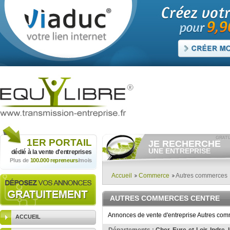
1ER
PORTAIL
JE RECHERCHE
UNE ENTREPRISE
dédié à la vente
d'entreprises
Plus de
100.000 repreneurs
/mois
Consulter gratuitement
les
annonces d'entreprises à
vendre.
Accueil
Commerce
Autres commerces
Et/ou déposer
gratuitement
votre recherche d'entreprise.
AUTRES COMMERCES CENTRE
RECHERCHER UNE
ANNONCE
Annonces de vente d'entreprise Autres comm
ACCUEIL