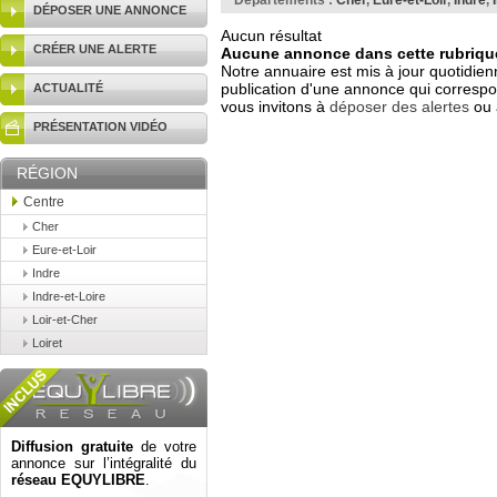
Départements :
Cher
,
Eure-et-Loir
,
Indre
,
DÉPOSER UNE ANNONCE
Aucun résultat
CRÉER UNE ALERTE
Aucune annonce dans cette rubrique
Notre annuaire est mis à jour quotidien
publication d'une annonce qui correspo
ACTUALITÉ
vous invitons à
déposer des alertes
ou 
PRÉSENTATION VIDÉO
RÉGION
Centre
Cher
Eure-et-Loir
Indre
Indre-et-Loire
Loir-et-Cher
Loiret
Diffusion gratuite
de votre
annonce sur l’intégralité du
réseau EQUYLIBRE
.