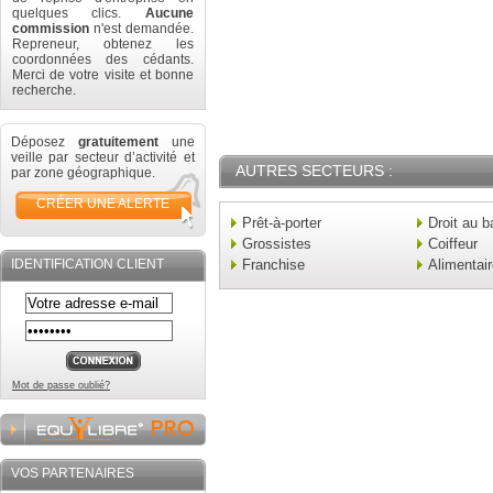
quelques clics.
Aucune
commission
n'est demandée.
Repreneur, obtenez les
coordonnées des cédants.
Merci de votre visite et bonne
recherche.
Déposez
gratuitement
une
veille par secteur d’activité et
AUTRES SECTEURS :
par zone géographique.
CRÉER UNE ALERTE
Prêt-à-porter
Droit au b
Grossistes
Coiffeur
IDENTIFICATION CLIENT
Franchise
Alimentai
Mot de passe oublié?
VOS PARTENAIRES