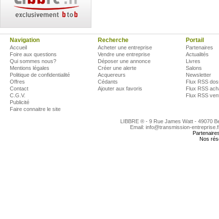
Navigation
Recherche
Portail
Accueil
Acheter une entreprise
Partenaires
Foire aux questions
Vendre une entreprise
Actualités
Qui sommes nous?
Déposer une annonce
Livres
Mentions légales
Créer une alerte
Salons
Politique de confidentialité
Acquereurs
Newsletter
Offres
Cédants
Flux RSS dos
Contact
Ajouter aux favoris
Flux RSS ach
C.G.V.
Flux RSS ven
Publicité
Faire connaitre le site
LIBBRE ® - 9 Rue James Watt - 49070 
Email: info@transmission-entreprise.
Partenaire
Nos rés