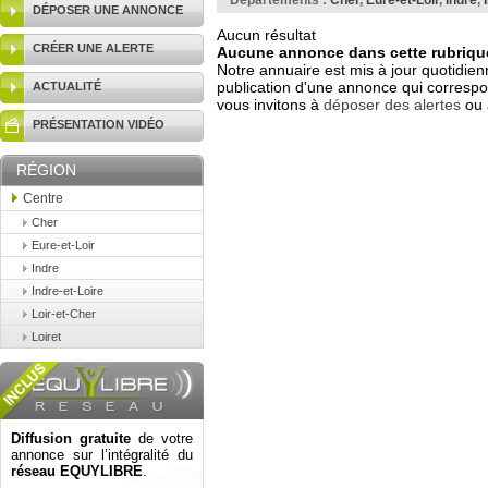
Départements :
Cher
,
Eure-et-Loir
,
Indre
,
DÉPOSER UNE ANNONCE
Aucun résultat
CRÉER UNE ALERTE
Aucune annonce dans cette rubrique
Notre annuaire est mis à jour quotidien
publication d'une annonce qui correspo
ACTUALITÉ
vous invitons à
déposer des alertes
ou 
PRÉSENTATION VIDÉO
RÉGION
Centre
Cher
Eure-et-Loir
Indre
Indre-et-Loire
Loir-et-Cher
Loiret
Diffusion gratuite
de votre
annonce sur l’intégralité du
réseau EQUYLIBRE
.