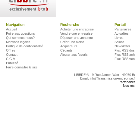
Navigation
Recherche
Portail
Accueil
Acheter une entreprise
Partenaires
Foire aux questions
Vendre une entreprise
Actualités
Qui sommes nous?
Déposer une annonce
Livres
Mentions légales
Créer une alerte
Salons
Politique de confidentialité
Acquereurs
Newsletter
Offres
Cédants
Flux RSS dos
Contact
Ajouter aux favoris
Flux RSS ach
C.G.V.
Flux RSS ven
Publicité
Faire connaitre le site
LIBBRE ® - 9 Rue James Watt - 49070 
Email: info@transmission-entreprise.
Partenaire
Nos rés