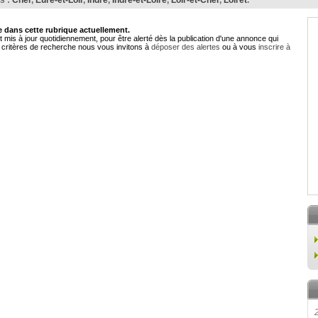
s :
Cher
,
Eure-et-Loir
,
Indre
,
Indre-et-Loire
,
Loir-et-Cher
,
Loiret
.
dans cette rubrique actuellement.
 mis à jour quotidiennement, pour être alerté dès la publication d'une annonce qui
critères de recherche nous vous invitons à
déposer des alertes
ou à vous
inscrire à