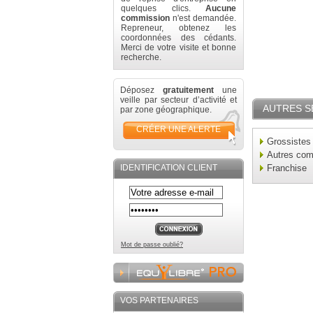
quelques clics.
Aucune
commission
n'est demandée.
Repreneur, obtenez les
coordonnées des cédants.
Merci de votre visite et bonne
recherche.
Déposez
gratuitement
une
veille par secteur d’activité et
AUTRES S
par zone géographique.
CRÉER UNE ALERTE
Grossistes
Autres co
IDENTIFICATION CLIENT
Franchise
Mot de passe oublié?
VOS PARTENAIRES