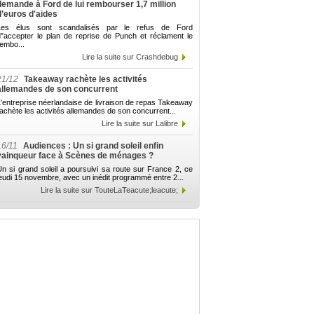
demande à Ford de lui rembourser 1,7 million
d’euros d'aides
Les élus sont scandalisés par le refus de Ford
d"accepter le plan de reprise de Punch et réclament le
embo...
Lire la suite sur Crashdebug
21/12
Takeaway rachète les activités
allemandes de son concurrent
'entreprise néerlandaise de livraison de repas Takeaway
achète les activités allemandes de son concurrent...
Lire la suite sur Lalibre
16/11
Audiences : Un si grand soleil enfin
vainqueur face à Scènes de ménages ?
n si grand soleil a poursuivi sa route sur France 2, ce
eudi 15 novembre, avec un inédit programmé entre 2...
Lire la suite sur TouteLaTeacute;leacute;