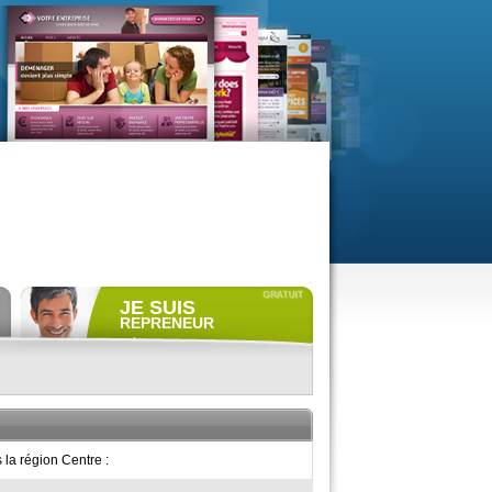
JE SUIS
REPRENEUR
Déposer gratuitement
une
annonce de recherche.
Consulter gratuitement
les
profils de propriétaires.
ACCÈS REPRENEUR
la région Centre :