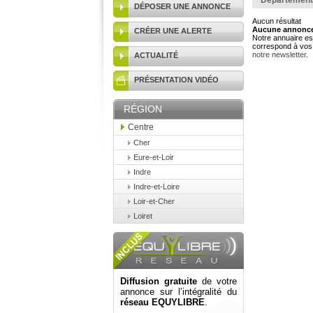
Département
DÉPOSER UNE ANNONCE
Aucun résultat
Aucune annonce 
CRÉER UNE ALERTE
Notre annuaire est
correspond à vos 
notre newsletter
.
ACTUALITÉ
PRÉSENTATION VIDÉO
RÉGION
Centre
Cher
Eure-et-Loir
Indre
Indre-et-Loire
Loir-et-Cher
Loiret
Diffusion gratuite
de votre
annonce sur l’intégralité du
réseau EQUYLIBRE
.