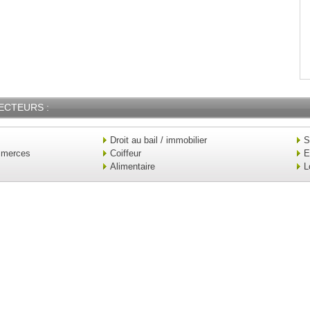
ECTEURS :
Droit au bail / immobilier
S
mmerces
Coiffeur
E
Alimentaire
L