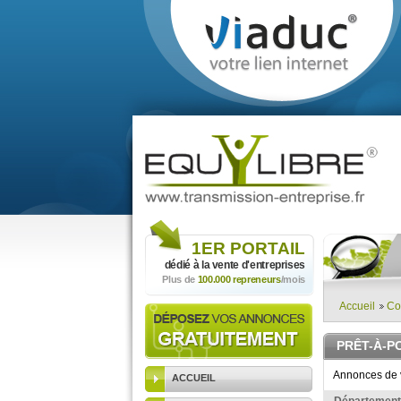
1ER
PORTAIL
dédié à la vente
d'entreprises
Plus de
100.000 repreneurs
/mois
Accueil
Co
PRÊT-À-P
Annonces de v
ACCUEIL