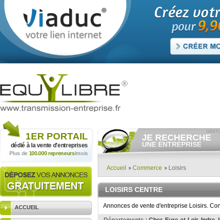
1ER
PORTAIL
JE RECHERCHE
UNE ENTREPRISE
dédié à la vente
d'entreprises
Plus de
100.000 repreneurs
/mois
Consulter gratuitement
les
annonces d'entreprises à
vendre.
Accueil
Commerce
Loisirs
Et/ou déposer
gratuitement
votre recherche d'entreprise.
LOISIRS CENTRE
RECHERCHER UNE
ANNONCE
Annonces de vente d'entreprise Loisirs. Con
ACCUEIL