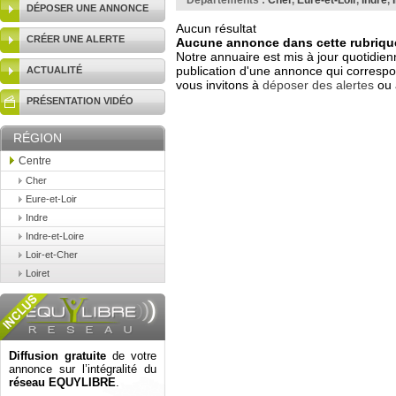
Départements :
Cher
,
Eure-et-Loir
,
Indre
,
DÉPOSER UNE ANNONCE
Aucun résultat
CRÉER UNE ALERTE
Aucune annonce dans cette rubrique
Notre annuaire est mis à jour quotidien
publication d'une annonce qui correspo
ACTUALITÉ
vous invitons à
déposer des alertes
ou 
PRÉSENTATION VIDÉO
RÉGION
Centre
Cher
Eure-et-Loir
Indre
Indre-et-Loire
Loir-et-Cher
Loiret
Diffusion gratuite
de votre
annonce sur l’intégralité du
réseau EQUYLIBRE
.