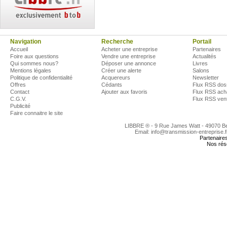
Navigation
Recherche
Portail
Accueil
Acheter une entreprise
Partenaires
Foire aux questions
Vendre une entreprise
Actualités
Qui sommes nous?
Déposer une annonce
Livres
Mentions légales
Créer une alerte
Salons
Politique de confidentialité
Acquereurs
Newsletter
Offres
Cédants
Flux RSS dos
Contact
Ajouter aux favoris
Flux RSS ach
C.G.V.
Flux RSS ven
Publicité
Faire connaitre le site
LIBBRE ® - 9 Rue James Watt - 49070 
Email: info@transmission-entreprise.
Partenaire
Nos rés