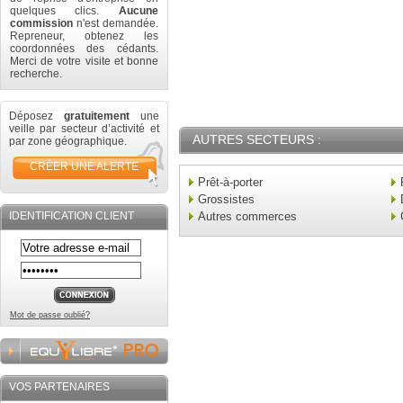
quelques clics.
Aucune
commission
n'est demandée.
Repreneur, obtenez les
coordonnées des cédants.
Merci de votre visite et bonne
recherche.
Déposez
gratuitement
une
veille par secteur d’activité et
AUTRES SECTEURS :
par zone géographique.
CRÉER UNE ALERTE
Prêt-à-porter
Grossistes
IDENTIFICATION CLIENT
Autres commerces
Mot de passe oublié?
VOS PARTENAIRES