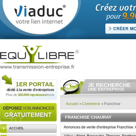
1ER
PORTAIL
JE RECHERCHE
UNE ENTREPRISE
dédié à la vente
d'entreprises
Plus de
100.000 repreneurs
/mois
Consulter gratuitement
les
annonces d'entreprises à
vendre.
Accueil
Commerce
Franchise
Et/ou déposer
gratuitement
votre recherche d'entreprise.
FRANCHISE CHAURAY
RECHERCHER UNE
ANNONCE
Annonces de vente d'entreprise Franchise. 
ACCUEIL