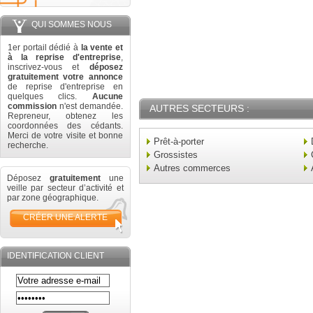
QUI SOMMES NOUS
1er portail dédié à
la vente et
à la reprise d'entreprise
,
inscrivez-vous et
déposez
gratuitement votre annonce
de reprise d'entreprise en
quelques clics.
Aucune
commission
n'est demandée.
AUTRES SECTEURS :
Repreneur, obtenez les
coordonnées des cédants.
Merci de votre visite et bonne
Prêt-à-porter
recherche.
Grossistes
Autres commerces
Déposez
gratuitement
une
veille par secteur d’activité et
par zone géographique.
CRÉER UNE ALERTE
IDENTIFICATION CLIENT