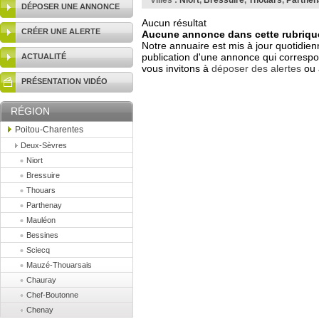
Villes :
Niort
,
Bressuire
,
Thouars
,
Parthen
DÉPOSER UNE ANNONCE
Aucun résultat
CRÉER UNE ALERTE
Aucune annonce dans cette rubrique
Notre annuaire est mis à jour quotidien
publication d'une annonce qui correspo
ACTUALITÉ
vous invitons à
déposer des alertes
ou 
PRÉSENTATION VIDÉO
RÉGION
Poitou-Charentes
Deux-Sèvres
Niort
Bressuire
Thouars
Parthenay
Mauléon
Bessines
Sciecq
Mauzé-Thouarsais
Chauray
Chef-Boutonne
Chenay