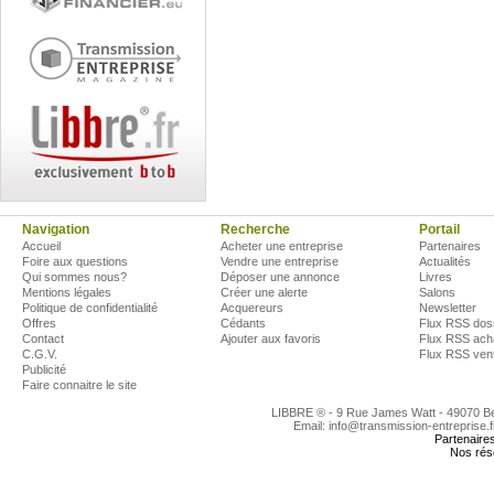
Navigation
Recherche
Portail
Accueil
Acheter une entreprise
Partenaires
Foire aux questions
Vendre une entreprise
Actualités
Qui sommes nous?
Déposer une annonce
Livres
Mentions légales
Créer une alerte
Salons
Politique de confidentialité
Acquereurs
Newsletter
Offres
Cédants
Flux RSS dos
Contact
Ajouter aux favoris
Flux RSS ach
C.G.V.
Flux RSS ven
Publicité
Faire connaitre le site
LIBBRE ® - 9 Rue James Watt - 49070 
Email: info@transmission-entreprise.
Partenaire
Nos rés